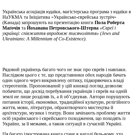
Українська асоціація юдаїки, магістерська програма з юдаїки в
НаУКМА та Ініціатива «Українсько-єврейська зустріч»
(Канада) запрошують на презентацію книги
Пола Роберта
Маґочія
та
Йоханана Петровського-Штерна
«Євреї і
українці: співжиття впродовж тисячоліття» (Jews and
Ukrainians: A Millennium of Co-Existence).
Рядовий українець багато чого не знає про євреїв і навпаки.
Наслідком цього є те, що представники обох народів бачать
один одного через викривлену оптику, підкоряючись владі
стереотипів. Пропонований у цій книжці погляд дозволяє
побачити, що досвід перебування українців і євреїв на одній
землі не лише розділяв їх, а й об’єднував. Автори порушують
питання історії, економіки, традиційної культури, релігійного
життя, мови, літератури, образотворчого мистецтва й
архітектури, музики і театру. Вони зачіпають проблему життя
осіб українського і єврейського походження, що походять із
України, за її межами, а також ситуації в сучасній Україні.
Ця багато ілюстрована книга стане в нагоді будь-кому, хто