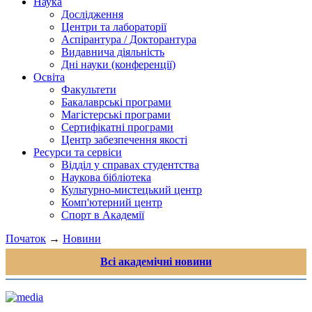
Наука
Дослідження
Центри та лабораторії
Аспірантура / Докторантура
Видавнича діяльність
Дні науки (конференції)
Освіта
Факультети
Бакалаврські програми
Магістерські програми
Сертифікатні програми
Центр забезпечення якості
Ресурси та сервіси
Відділ у справах студентства
Наукова бібліотека
Культурно-мистецький центр
Комп'ютерний центр
Спорт в Академії
Початок
→
Новини
Всі академічні новини