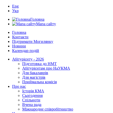
Eng
Укр
Головна
Мапа сайту
Головна
Контакти
Підтримати Могилянку
Новини
Календар подій
Абітурієнту - 2026
Підготовка до НМТ
Абітурієнтам про НаУКМА
Для бакалаврів
Для магістрів
Приймальна комісія
Про нас
Історія КМА
Сьогодення
Спільноти
Вчена рада
Міжнародне співробітництво