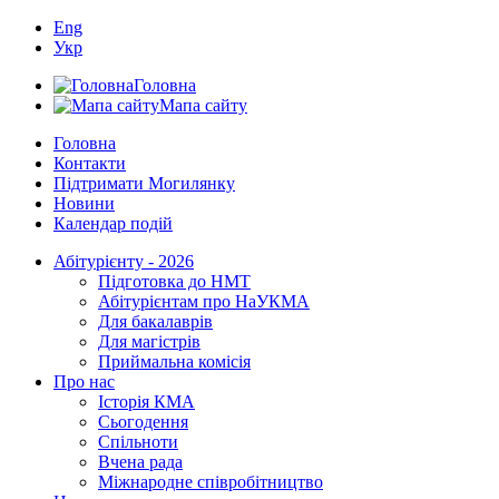
Eng
Укр
Головна
Мапа сайту
Головна
Контакти
Підтримати Могилянку
Новини
Календар подій
Абітурієнту - 2026
Підготовка до НМТ
Абітурієнтам про НаУКМА
Для бакалаврів
Для магістрів
Приймальна комісія
Про нас
Історія КМА
Сьогодення
Спільноти
Вчена рада
Міжнародне співробітництво