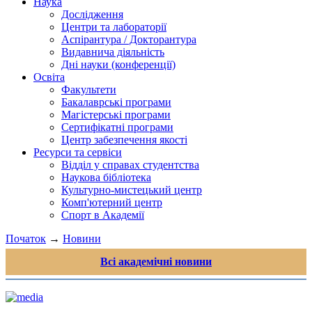
Наука
Дослідження
Центри та лабораторії
Аспірантура / Докторантура
Видавнича діяльність
Дні науки (конференції)
Освіта
Факультети
Бакалаврські програми
Магістерські програми
Сертифікатні програми
Центр забезпечення якості
Ресурси та сервіси
Відділ у справах студентства
Наукова бібліотека
Культурно-мистецький центр
Комп'ютерний центр
Спорт в Академії
Початок
→
Новини
Всі академічні новини