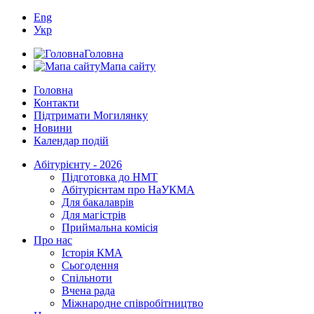
Eng
Укр
Головна
Мапа сайту
Головна
Контакти
Підтримати Могилянку
Новини
Календар подій
Абітурієнту - 2026
Підготовка до НМТ
Абітурієнтам про НаУКМА
Для бакалаврів
Для магістрів
Приймальна комісія
Про нас
Історія КМА
Сьогодення
Спільноти
Вчена рада
Міжнародне співробітництво