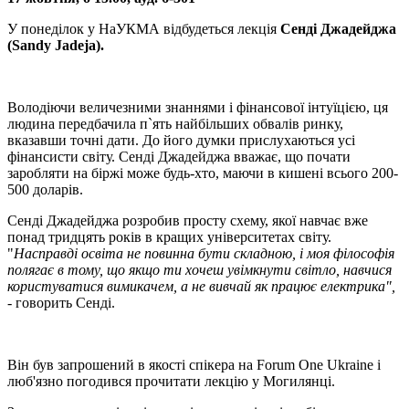
У понеділок у НаУКМА відбудеться лекція
Сенді Джадейджа
(Sandy Jadeja).
Володіючи величезними знаннями і фінансової інтуїцією, ця
людина передбачила п`ять найбільших обвалів ринку,
вказавши точні дати. До його думки прислухаються усі
фінансисти світу. Сенді Джадейджа вважає, що почати
заробляти на біржі може будь-хто, маючи в кишені всього 200-
500 доларів.
Сенді Джадейджа розробив просту схему, якої навчає вже
понад тридцять років в кращих університетах світу.
"
Насправді освіта не повинна бути складною, і моя філософія
полягає в тому, що якщо ти хочеш увімкнути світло, навчися
користуватися вимикачем, а не вивчай як працює електрика",
- говорить Сенді.
Він був запрошений в якості спікера на Forum One Ukraine і
люб'язно погодився прочитати лекцію у Могилянці.