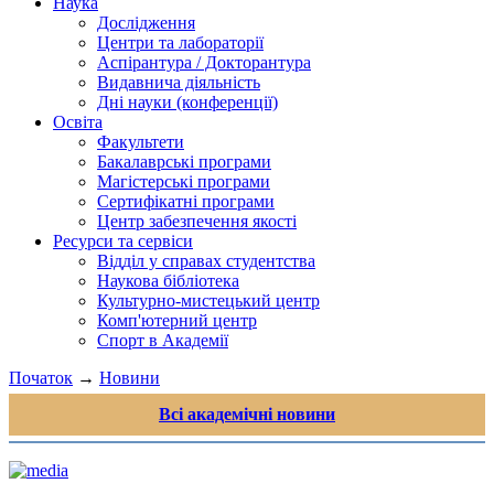
Наука
Дослідження
Центри та лабораторії
Аспірантура / Докторантура
Видавнича діяльність
Дні науки (конференції)
Освіта
Факультети
Бакалаврські програми
Магістерські програми
Сертифікатні програми
Центр забезпечення якості
Ресурси та сервіси
Відділ у справах студентства
Наукова бібліотека
Культурно-мистецький центр
Комп'ютерний центр
Спорт в Академії
Початок
→
Новини
Всі академічні новини