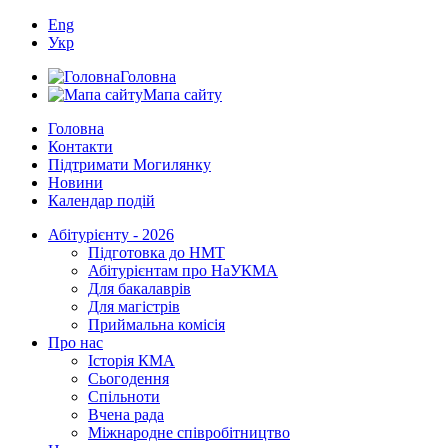
Eng
Укр
Головна
Мапа сайту
Головна
Контакти
Підтримати Могилянку
Новини
Календар подій
Абітурієнту - 2026
Підготовка до НМТ
Абітурієнтам про НаУКМА
Для бакалаврів
Для магістрів
Приймальна комісія
Про нас
Історія КМА
Сьогодення
Спільноти
Вчена рада
Міжнародне співробітництво