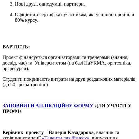
Нові друзі, однодумці, партнери.
Офіційний сертифікат учасникам, які успішно пройшли
80% курсу.
ВАРТІСТЬ:
Проект фінансується організаторами та тренерами (знання,
досвід, час) та Університетом (на базі НаУКМА, оргтехніка,
оргресурси).
Студенти покривають витрати на друк роздаткових матеріалів
(до 50 грн за тренінг)
ЗАПОВНИТИ АПЛІКАЦІЙНУ ФОРМУ
ДЛЯ УЧАСТІ У
ПРОФІ+
Керівник проекту – Валерія Казадарова
, власник та
керівник компанії
«Таланти для бізнесу»
, випускниця