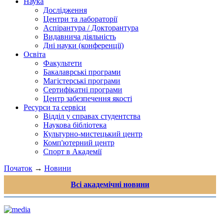
Наука
Дослідження
Центри та лабораторії
Аспірантура / Докторантура
Видавнича діяльність
Дні науки (конференції)
Освіта
Факультети
Бакалаврські програми
Магістерські програми
Сертифікатні програми
Центр забезпечення якості
Ресурси та сервіси
Відділ у справах студентства
Наукова бібліотека
Культурно-мистецький центр
Комп'ютерний центр
Спорт в Академії
Початок
→
Новини
Всі академічні новини