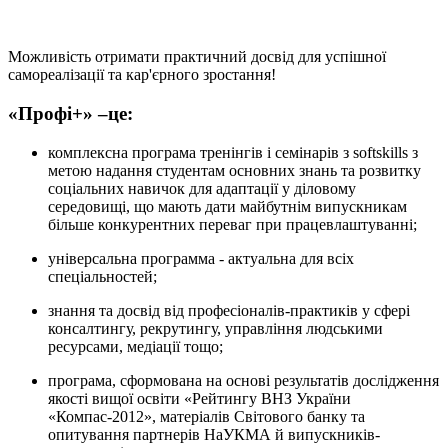
Можливість отримати практичний досвід для успішної
самореалізації та кар'єрного зростання!
«Профі+» –це:
комплексна програма тренінгів і семінарів з softskills з
метою надання студентам основних знань та розвитку
соціальних навичок для адаптації у діловому
середовищі, що мають дати майбутнім випускникам
більше конкурентних переваг при працевлаштуванні;
універсальна программа - актуальна для всіх
спеціальностей;
знання та досвід від професіоналів-практиків у сфері
консалтингу, рекрутингу, управління людськими
ресурсами, медіації тощо;
програма, сформована на основі результатів дослідження
якості вищої освіти «Рейтингу ВНЗ України
«Компас-2012», матеріалів Світового банку та
опитування партнерів НаУКМА й випускників-