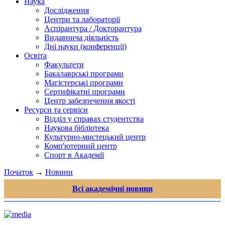
Наука
Дослідження
Центри та лабораторії
Аспірантура / Докторантура
Видавнича діяльність
Дні науки (конференції)
Освіта
Факультети
Бакалаврські програми
Магістерські програми
Сертифікатні програми
Центр забезпечення якості
Ресурси та сервіси
Відділ у справах студентства
Наукова бібліотека
Культурно-мистецький центр
Комп'ютерний центр
Спорт в Академії
Початок
→
Новини
Всі академічні новини