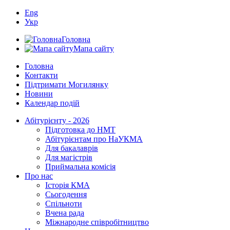
Eng
Укр
Головна
Мапа сайту
Головна
Контакти
Підтримати Могилянку
Новини
Календар подій
Абітурієнту - 2026
Підготовка до НМТ
Абітурієнтам про НаУКМА
Для бакалаврів
Для магістрів
Приймальна комісія
Про нас
Історія КМА
Сьогодення
Спільноти
Вчена рада
Міжнародне співробітництво