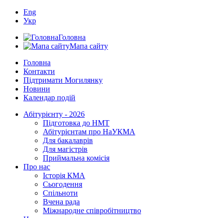
Eng
Укр
Головна
Мапа сайту
Головна
Контакти
Підтримати Могилянку
Новини
Календар подій
Абітурієнту - 2026
Підготовка до НМТ
Абітурієнтам про НаУКМА
Для бакалаврів
Для магістрів
Приймальна комісія
Про нас
Історія КМА
Сьогодення
Спільноти
Вчена рада
Міжнародне співробітництво