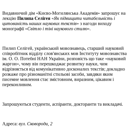
Видавничий дім «Києво-Могилянська Академія» запрошує на
лекцію
Пилипа Селігея
«
Як підвищити читабельність і
цитованість наших наукових текстів
» з нагоди виходу
монографії «
Світло і тіні наукового стилю
».
Пилип Селігей, український мовознавець, старший науковий
співробітник відділу слов'янських мов Інституту мовознавства
ім. О. О. Потебні НАН України, розповість що таке «науковий
жаргон», чому він перешкоджає розвитку науки, чим
відрізняється від комунікативно досконалих текстів; докладно
розкаже про різноманітні стильові засоби, завдяки яким
писемне мовлення стає змістовним, виразним, цікавим і
переконливим.
Запрошуються студенти, аспіранти, докторанти та викладачі.
Адреса:
вул. Сковороди, 2