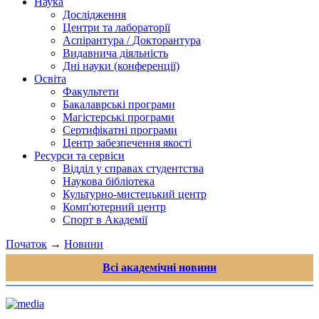
Наука
Дослідження
Центри та лабораторії
Аспірантура / Докторантура
Видавнича діяльність
Дні науки (конференції)
Освіта
Факультети
Бакалаврські програми
Магістерські програми
Сертифікатні програми
Центр забезпечення якості
Ресурси та сервіси
Відділ у справах студентства
Наукова бібліотека
Культурно-мистецький центр
Комп'ютерний центр
Спорт в Академії
Початок
→
Новини
Всі академічні новини