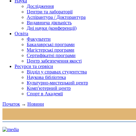
Наука
Дослідження
Центри та лабораторії
Аспірантура / Докторантура
Видавнича діяльність
Дні науки (конференції)
Освіта
Факультети
Бакалаврські програми
Магістерські програми
Сертифікатні програми
Центр забезпечення якості
Ресурси та сервіси
Відділ у справах студентства
Наукова бібліотека
Культурно-мистецький центр
Комп'ютерний центр
Спорт в Академії
Початок
→
Новини