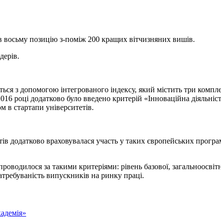
 восьму позицію з-поміж 200 кращих вітчизняних вишів.
дерів.
ься з допомогою інтегрованого індексу, який містить три комплек
2016 році додатково було введено критерій «Інноваційна діяльніс
м в стартапи університетів.
в додатково враховувалася участь у таких європейських програм
оводилося за такими критеріями: рівень базової, загальноосвітнь
атребуваність випускників на ринку праці.
адемія»