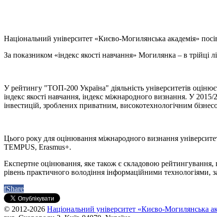
Національний університет «Києво-Могилянська академія» посів
За показником «індекс якості навчання» Могилянка – в трійці лі
У рейтингу "ТОП-200 Україна" діяльність університетів оцінюєт
індекс якості навчання, індекс міжнародного визнання. У 2015/
інвестицій, зроблених приватним, високотехнологічним бізнесо
Цього року для оцінювання міжнародного визнання університеті
TEMPUS, Erasmus+.
Експертне оцінювання, яке також є складовою рейтингування, пр
рівень практичного володіння інформаційними технологіями, з
f
Share
© 2012-2026
Національний університет «Києво-Могилянська ак