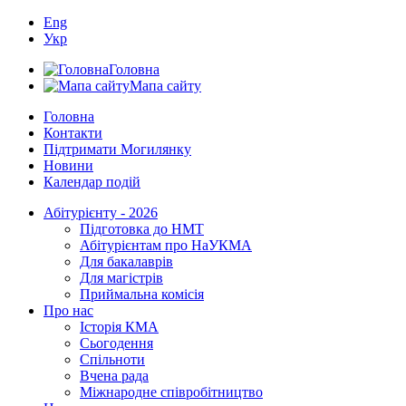
Eng
Укр
Головна
Мапа сайту
Головна
Контакти
Підтримати Могилянку
Новини
Календар подій
Абітурієнту - 2026
Підготовка до НМТ
Абітурієнтам про НаУКМА
Для бакалаврів
Для магістрів
Приймальна комісія
Про нас
Історія КМА
Сьогодення
Спільноти
Вчена рада
Міжнародне співробітництво