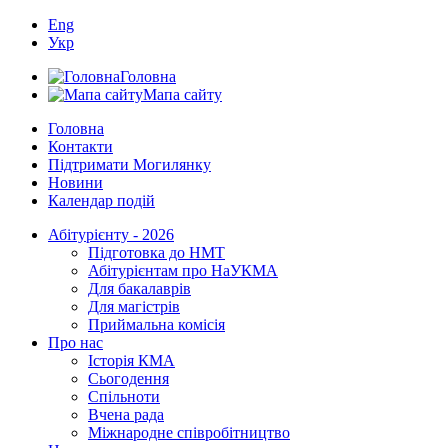
Eng
Укр
Головна
Мапа сайту
Головна
Контакти
Підтримати Могилянку
Новини
Календар подій
Абітурієнту - 2026
Підготовка до НМТ
Абітурієнтам про НаУКМА
Для бакалаврів
Для магістрів
Приймальна комісія
Про нас
Історія КМА
Сьогодення
Спільноти
Вчена рада
Міжнародне співробітництво