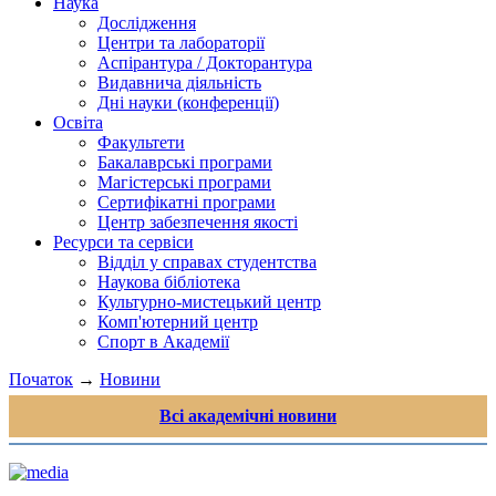
Наука
Дослідження
Центри та лабораторії
Аспірантура / Докторантура
Видавнича діяльність
Дні науки (конференції)
Освіта
Факультети
Бакалаврські програми
Магістерські програми
Сертифікатні програми
Центр забезпечення якості
Ресурси та сервіси
Відділ у справах студентства
Наукова бібліотека
Культурно-мистецький центр
Комп'ютерний центр
Спорт в Академії
Початок
→
Новини
Всі академічні новини