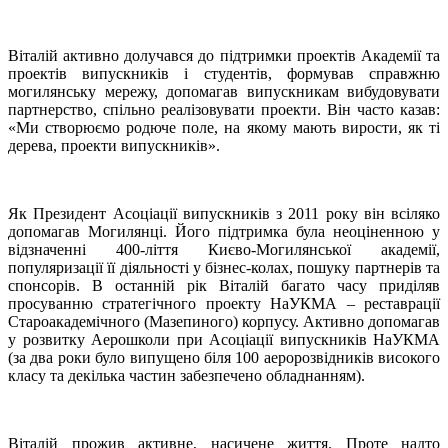
Віталій активно долучався до підтримки проектів Академії та
проектів випускників і студентів, формував справжню
могилянську мережу, допомагав випускникам вибудовувати
партнерство, спільно реалізовувати проекти. Він часто казав:
«Ми створюємо родюче поле, на якому мають вирости, як ті
дерева, проекти випускників».
Як Президент Асоціації випускників з 2011 року він всіляко
допомагав Могилянці. Його підтримка була неоціненною у
відзначенні 400-ліття Києво-Могилянської академії,
популяризації її діяльності у бізнес-колах, пошуку партнерів та
спонсорів. В останній рік Віталій багато часу приділяв
просуванню стратегічного проекту НаУКМА – реставрації
Староакадемічного (Мазепиного) корпусу. Активно допомагав
у розвитку Аерошколи при Асоціації випускників НаУКМА
(за два роки було випущено біля 100 аеророзвідників високого
класу та декілька частин забезпечено обладнанням).
Віталій прожив активне, насичене життя. Проте надто