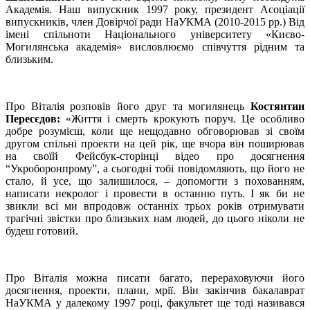
Академія. Наш випускник 1997 року, президент Асоціації
випускників, член Довірчої ради НаУКМА (2010-2015 рр.) Від
імені спільноти Національного університету «Києво-
Могилянська академія» висловлюємо співчуття рідним та
близьким.
Про Віталія розповів його друг та могилянець
Костянтин
Пересєдов:
«Життя і смерть крокують поруч. Це особливо
добре розумієш, коли ще нещодавно обговорював зі своїм
другом спільні проекти на цей рік, ще вчора він поширював
на своїй Фейсбук-сторінці відео про досягнення
“Укроборонпрому”, а сьогодні тобі повідомляють, що його не
стало, й усе, що залишилося, – допомогти з похованням,
написати некролог і провести в останню путь. І як би не
звикли всі ми впродовж останніх трьох років отримувати
трагічні звістки про близьких нам людей, до цього ніколи не
будеш готовий.
Про Віталія можна писати багато, перераховуючи його
досягнення, проекти, плани, мрії. Він закінчив бакалаврат
НаУКМА у далекому 1997 році, факультет ще тоді називався