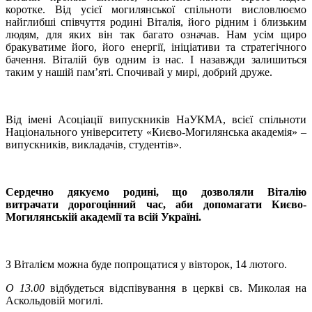
коротке. Від усієї могилянської спільноти висловлюємо
найглибші співчуття родині Віталія, його рідним і близьким
людям, для яких він так багато означав. Нам усім щиро
бракуватиме його, його енергії, ініціативи та стратегічного
бачення. Віталій був одним із нас. І назавжди залишиться
таким у нашій пам’яті. Спочивай у мирі, добрий друже.
Від імені Асоціації випускників НаУКМА, всієї спільноти
Національного університету «Києво-Могилянська академія» –
випускників, викладачів, студентів».
Сердечно дякуємо родині, що дозволяли Віталію
витрачати дорогоцінний час, аби допомагати Києво-
Могилянській академії та всій Україні.
З Віталієм можна буде попрощатися у вівторок, 14 лютого.
О 13.00
відбудеться відспівування в церкві св. Миколая на
Аскольдовій могилі.