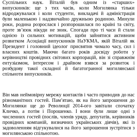
Суспільних наук. Віталій був одним із «старших»
випускників: ще з тих часів, коли Могилянка тільки
відроджувалася і коли студенти, викладачі й адміністрація
були маленькою і надзвичайно дружньою родиною. Минули
роки, родина розрослася і розпорошилася по країні та світу,
проте зв’язок нікуди не зник. Спогади про ті часи й стали
однією із сильних мотивацій, щоби зайнятися активним
розвитком Асоціації випускників НаУКМА, якій Віталій як
Президент і головний ідеолог присвятив чимало часу, сил і
власних коштів. Маючи багато років досвіду роботи у
керівництві провідних світових корпорацій, він зі справжнім
ентузіазмом, інтересом і драйвом взявся за розвиток і
розбудову такої складної й багатогранної могилянської
спільноти випускників.
Він мав неймовірну мережу контактів і часто приводив до нас
різноманітних гостей. Пам’ятаю, як на його запрошення до
Могилянки ще до Революції 2014-ого завітали спочатку
Кличко, а потім і Порошенко. І вони були лише одні з
численних гостей (послів, членів уряду, депутатів, керівників
провідних компаній, визначних українських діячів), які із
задоволенням відгукувалися на його запрошення зустрітися з
могилянською спільнотою.