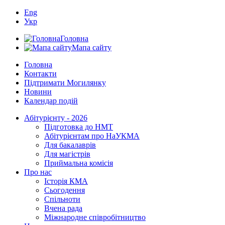
Eng
Укр
Головна
Мапа сайту
Головна
Контакти
Підтримати Могилянку
Новини
Календар подій
Абітурієнту - 2026
Підготовка до НМТ
Абітурієнтам про НаУКМА
Для бакалаврів
Для магістрів
Приймальна комісія
Про нас
Історія КМА
Сьогодення
Спільноти
Вчена рада
Міжнародне співробітництво