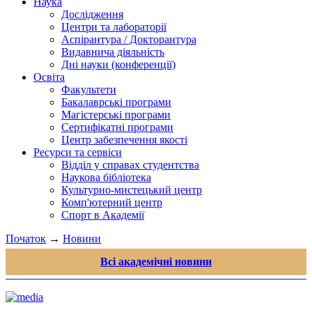
Наука
Дослідження
Центри та лабораторії
Аспірантура / Докторантура
Видавнича діяльність
Дні науки (конференції)
Освіта
Факультети
Бакалаврські програми
Магістерські програми
Сертифікатні програми
Центр забезпечення якості
Ресурси та сервіси
Відділ у справах студентства
Наукова бібліотека
Культурно-мистецький центр
Комп'ютерний центр
Спорт в Академії
Початок
→
Новини
Всі академічні новини