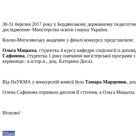
30-31 березня 2017 року у Бердянському державному педагогічн
дослідження» Міністерства освіти і науки України.
Києво-Могилянську академію у фіналі конкурсу представляли:
Ольга Мацьоха
, студентка 4 курсу кафедри соціології із допов
Сафонова
, студентка 1 року навчання магістерської програми з 
керівниця - к.істор.н., доц. Катерина Диса).
Від НаУКМА у конкурсній комісії була
Тамара Марценюк
, до
Олена Сафонова отримала диплом ІІ ступеня, а Ольга Мацьоха –
Вітаємо!
f
Share