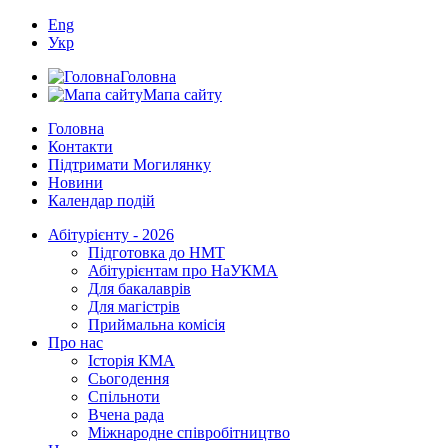
Eng
Укр
Головна
Мапа сайту
Головна
Контакти
Підтримати Могилянку
Новини
Календар подій
Абітурієнту - 2026
Підготовка до НМТ
Абітурієнтам про НаУКМА
Для бакалаврів
Для магістрів
Приймальна комісія
Про нас
Історія КМА
Сьогодення
Спільноти
Вчена рада
Міжнародне співробітництво