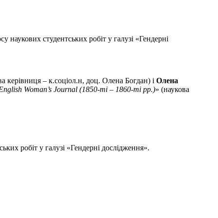
у наукових студентських робіт у галузі «Гендерні
а керівниця – к.соціол.н, доц. Олена Богдан) і
Олена
nglish Woman’s Journal (1850-ті – 1860-ті рр.)
» (наукова
ьких робіт у галузі «Гендерні дослідження».