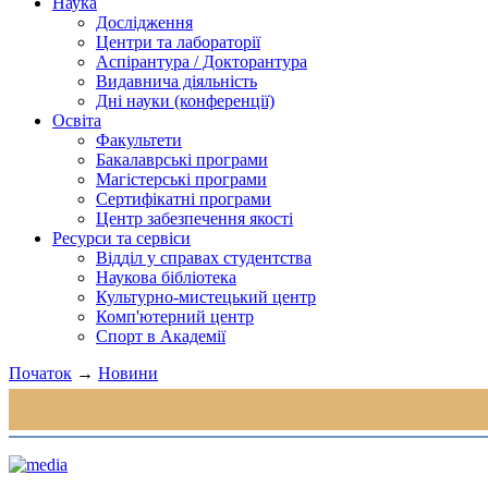
Наука
Дослідження
Центри та лабораторії
Аспірантура / Докторантура
Видавнича діяльність
Дні науки (конференції)
Освіта
Факультети
Бакалаврські програми
Магістерські програми
Сертифікатні програми
Центр забезпечення якості
Ресурси та сервіси
Відділ у справах студентства
Наукова бібліотека
Культурно-мистецький центр
Комп'ютерний центр
Спорт в Академії
Початок
→
Новини