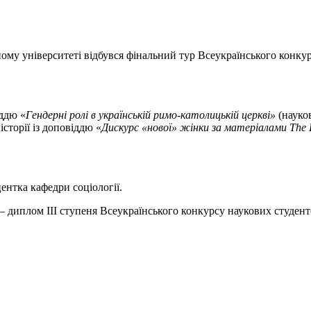
ому університеті відбувся фінальний тур Всеукраїнського конкурс
іддю «
Гендерні ролі в українській римо-католицькій церкві»
(науков
історії із доповіддю «
Дискурс «нової» жінки за матеріалами The E
центка кафедри соціології.
 диплом ІІІ ступеня Всеукраїнського конкурсу наукових студентс