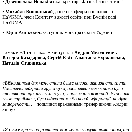
•
Дзвенислава Новаківська
, креатор “Франк і консалтинг”
•
Михайло Винницький
, доцент кафедри соціолології
НаУКМА, член Комітету з якості освіти при Вченій раді
НаУКМА
•
Юрій Рашкевич,
заступник міністра освіти України.
Також в «Літній школі» виступили
Андрій Мелешевич,
Валерія Казадарова, Сергій Квіт
,
Анастасія Нуржинська,
Наталія Старинська.
«Відкриттям для мене стала дуже висока активність групи.
Настільки відкрита група була, настільки легко з ними було
працювати, що, чесно кажучи, я приємно вражений. Учасники
легко сприймали, були відкритими до нової інформації, не було
зашореності»
, – поділився враженнями тренер школи Андрій
Зінчук.
«
Я дуже вражена різницею між моїми очікуваннями і тим, що