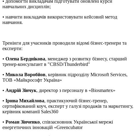
• допомогти викладачам підготувати оновлені курси
навчальних дисциплін;
• навчити викладачів використовувати кейсовий метод
навчання.
Тренінги для учасників проводили відомі бізнес-тренери та
експерти:
•
Олена Берднікова
, менеджер з розвитку бізнесу, старший
тренер-консультант в "CBSD/Thunderbird"
•
Микола Воробйов
, керівник підрозділу Microsoft Services,
ТОВ «Майкрософт Україна»
•
Андрій Зінчук
, директор з персоналу в «Biosmartex»
•
Ірина Михайлова
, практикуючий бізнес-тренер,
сертифікований коуч, експерт у галузі продажів та маркетингу,
керівник компанії Sales360
•
Роман Зінченко
, співзасновник Української мережі
енергетичних інновацій «Greencubator