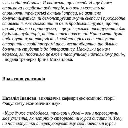
я сьогодні побачила. Я вважала, що викладачі - це дуже
стримана і серйозна аудиторія, що вони можуть не
сприйняти тренерські активні вправи, не активно
долучатимуться чи демонструватимуть скепсис і прохолодне
ставлення. Але сьогоднішній день продемонстрував, що те,
що ми робимо і пропонуємо,
–
це універсальні інструменти для
будь-якої аудиторії, навіть такої поважної. Наша мета була
надихнути їх на творчість і знайти щось своє, спонукати
створити в своїй програмі щось нестандартне, що більше
долучить студентів до інтерактиву. Наскільки це нам
вдалося, ми побачимо це вже в наступному навчальному році»,
- додала тренерка Ірина Михайлова.
Враження учасників
Наталія Іванова
, викладачка кафедри економічної теорії
Факультету економічних наук
«
Курс дуже сподобався, тренери чудові – вони перевернули
моє уявлення, як потрібно створювати курси дисциплін. Тому
на час відпустки я перебудовуватиму свої навчальні курси