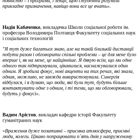
повністю – і програми, і лекції, щоб студенти розуміли
прикладне призначення, навіщо вони все це вчать».
Надія Кабаченко
, викладачка Школи соціальної роботи ім.
професора Володимира Полтавця Факультету соціальних наук
і соціальних технологій
"Я тут дуже багатьох знаю, але на такій близькій дистанції
побути разом і обговорити спільні проблеми – це для мене було
вперше і, як на мене, це найцінніше. Я дякую всім, що ми одне
одного так підтримували, цікавилися, наснажувалися один
одним. Я зробила фокус, нові акценти на тих речах, які знала,
однак, можливо, не завжди використовувала. Синергія
відбулася, і я думаю, що люди, які були тут, будуть більше
контактувати одне з одним, і ті теми, що ми обговорювали,
будуть у фокусі»
.
Вадим Арістов
, викладач кафедри історії Факультету
гуманітраних наук
«
Враження дуже позитивні – приємна атмосфера, приємні
люди, колеги. Цікаво попрацювати п`ять днів у напруженому