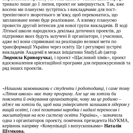
тривало лише до 1 липня, проект не завершується. Так, вже
восени ми плануємо зустрітись з викладачами для пост-
тренінгового зворотнього зв’язку, щоб переконатись, що
заплановане ними буде реалізоване. А взимку плануємо
провести другий інтенсив для нової групи викладачів. В ході
Літньої школи народилось декілька дотичних проектів, до
підтримки яких будуть залучені й організатори, і учасники,
адже всі вони спрямовані на реалізацію великої мети по
трансформації України через освіту. Це і регулярні зустрічі
викладачів Академії в межах ініціативи StudyLab (автор
Людмила Криворучка
), і проект «Щасливий хімік», проект
вдосконалення орієнтаційної програми для першокурсників та
ряд інших проектів.
«
Нашими замовниками є студенти і роботодавці, і саме тому
«Літня школа» має таку програму. Але ще ми хотіли би
пояснити й очікування організаторів, чому ми це робимо –
адже ми хотіли би, щоб наш університет залишався лідером у
вищій освіті, і свої позитивні наробки і надалі переносив і
масштабував на всю систему освіти України»,
- зазначила
одна з організаторок проекту, помічник президента НаУКМА,
керівник напряму «Комунікації з випускниками»
Наталія
Шумкова.