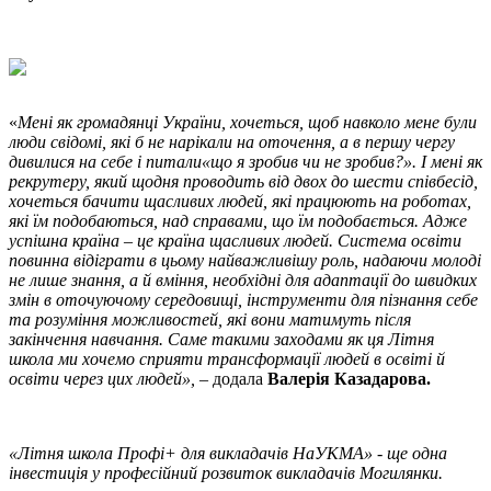
«
Мені як громадянці України, хочеться, щоб навколо мене були
люди свідомі, які б не нарікали на оточення, а в першу чергу
дивилися на себе і питали«що я зробив чи не зробив?». І мені як
рекрутеру, який щодня проводить від двох до шести співбесід,
хочеться бачити щасливих людей, які працюють на роботах,
які їм подобаються, над справами, що їм подобається. Адже
успішна країна – це країна щасливих людей. Система освіти
повинна відіграти в цьому найважливішу роль, надаючи молоді
не лише знання, а й вміння, необхідні для адаптації до швидких
змін в оточуючому середовищі, інструменти для пізнання себе
та розуміння можливостей, які вони матимуть після
закінчення
навчання. Саме такими заходами як ця Літня
школа ми хочемо сприяти трансформації людей в освіті й
освіти через цих людей»,
– додала
Валерія Казадарова.
«Літня школа Профі+ для викладачів НаУКМА» - ще одна
інвестиція у професійний розвиток викладачів Могилянки.