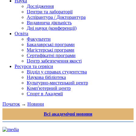
Наука
Дослідження
Центри та лабораторії
Аспірантура / Докторантура
Видавнича діяльність
Дні науки (конференції)
Освіта
Факультети
Бакалаврські програми
Магістерські програми
Сертифікатні програми
Центр забезпечення якості
Ресурси та сервіси
Відділ у справах студентства
Наукова бібліотека
Культурно-мистецький центр
Комп'ютерний центр
Спорт в Академії
Початок
→
Новини
Всі академічні новини