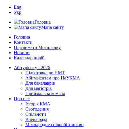
Eng
Укр
Головна
Мапа сайту
Головна
Контакти
Підтримати Могилянку
Новини
Календар подій
Абітурієнту - 2026
Підготовка до НМТ
Абітурієнтам про НаУКМА
Для бакалаврів
Для магістрів
Приймальна комісія
Про нас
Історія КМА
Сьогодення
Спільноти
Вчена рада
Міжнародне співробітництво