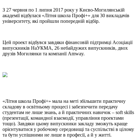
З 27 червня по 1 липня 2017 року у Києво-Могилянській
академії відбулася «Літня школа Профі+» для 30 викладачів
університету, які пройшли попередній відбір.
Цей проект відбувся завдяки фінансовій підтримці Асоціації
випускників НаУКМА, 26 небайдужих випускників, двох
друзів Могилянки та компанії Amway.
«Літня школа Профі+» мала на меті збільшити практичну
складову в освітньому процесі і забезпечити передачу
студентам не лише знань, а й практичних навичок – soft skills
(презентації, командної взаємодії, управління проектами
тощо). Завдяки цьому випускники закладу зможуть краще
орієнтуватися у робочому середовищі та суспільстві в цілому
та бути успішними не лише в професії, а й у житті.