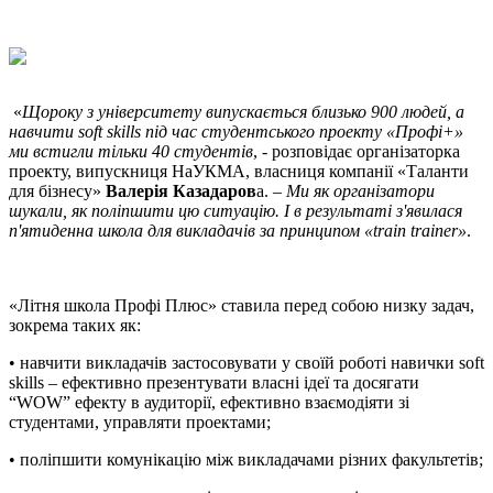
«
Щороку з університету випускається близько 900 людей, а
навчити soft skills під час студентського проекту «Профі+»
ми встигли тільки 40 студентів
, - розповідає організаторка
проекту, випускниця НаУКМА, власниця компанії «Таланти
для бізнесу»
Валерія Казадаров
а. –
Ми як організатори
шукали, як поліпшити цю ситуацію. І в результаті з'явилася
п'ятиденна школа для викладачів за принципом «train trainer»
.
«Літня школа Профі Плюс» ставила перед собою низку задач,
зокрема таких як:
• навчити викладачів застосовувати у своїй роботі навички soft
skills – ефективно презентувати власні ідеї та досягати
“WOW” ефекту в аудиторії, ефективно взаємодіяти зі
студентами, управляти проектами;
• поліпшити комунікацію між викладачами різних факультетів;