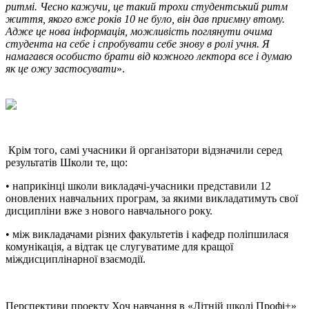
ритмі. Чесно кажучи, це такий трохи студентський ритм
життя, якого вже років 10 не було, він дав приємну втому.
Адже це нова інформація, можливість поглянути очима
студента на себе і спробувати себе знову в ролі учня. Я
намагався особисто брати від кожного лектора все і думаю
як це ожу застосувати
».
Крім того, самі учасники й організатори відзначили серед
результатів Школи те, що:
• наприкінці школи викладачі-учасники представили 12
оновлених навчальних програм, за якими викладатимуть свої
дисципліни вже з нового навчального року.
• між викладачами різних факультетів і кафедр поліпшилася
комунікація, а відтак це слугуватиме для кращої
міждисциплінарної взаємодії.
Перспективи проекту Хоч навчання в «Літній школі Профі+»