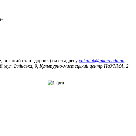
м».
, поганий стан здоров'я) на ел.адресу
vakuliuk@ukma.edu.ua
,
ї (
вул. Іллінська, 9, Культурно-мистецький центр НаУКМА, 2