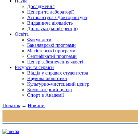
Наука
Дослідження
Центри та лабораторії
Аспірантура / Докторантура
Видавнича діяльність
Дні науки (конференції)
Освіта
Факультети
Бакалаврські програми
Магістерські програми
Сертифікатні програми
Центр забезпечення якості
Ресурси та сервіси
Відділ у справах студентства
Наукова бібліотека
Культурно-мистецький центр
Комп'ютерний центр
Спорт в Академії
Початок
→
Новини