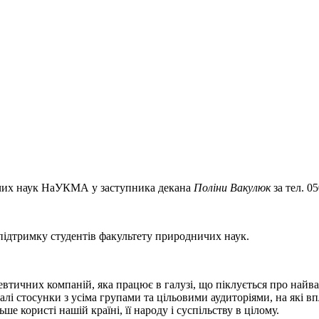
ичих наук НаУКМА у заступника декана
Поліни Вакулюк
за тел. 05
підтримку студентів факультету природничих наук.
втичних компаній, яка працює в галузі, що піклується про найва
алі стосунки з усіма групами та цільовими аудиторіями, на які 
 користі нашій країні, її народу і суспільству в цілому.