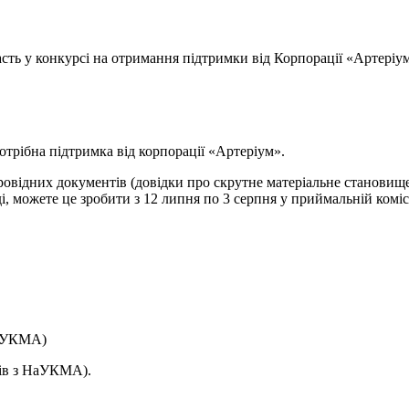
асть у конкурсі на отримання підтримки від Корпорації «Артеріу
отрібна підтримка від корпорації «Артеріум».
ровідних документів (довідки про скрутне матеріальне становище
 можете це зробити з 12 липня по 3 серпня у приймальній комісі
НаУКМА)
рів з НаУКМА).