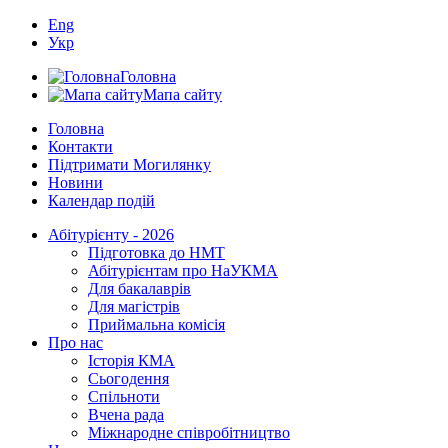
Eng
Укр
Головна
Мапа сайту
Головна
Контакти
Підтримати Могилянку
Новини
Календар подій
Абітурієнту - 2026
Підготовка до НМТ
Абітурієнтам про НаУКМА
Для бакалаврів
Для магістрів
Приймальна комісія
Про нас
Історія КМА
Сьогодення
Спільноти
Вчена рада
Міжнародне співробітництво