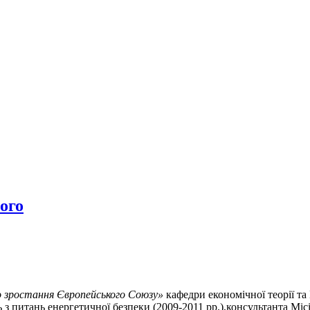
ого
о зростання Європейського Союзу»
кафедри економічної теорії 
 з питань енергетичної безпеки (2009-2011 рр.),консультанта Міс