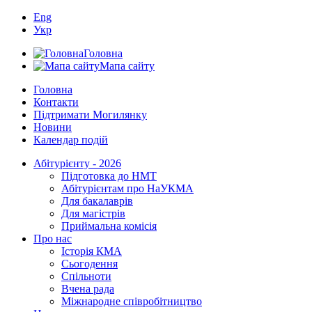
Eng
Укр
Головна
Мапа сайту
Головна
Контакти
Підтримати Могилянку
Новини
Календар подій
Абітурієнту - 2026
Підготовка до НМТ
Абітурієнтам про НаУКМА
Для бакалаврів
Для магістрів
Приймальна комісія
Про нас
Історія КМА
Сьогодення
Спільноти
Вчена рада
Міжнародне співробітництво