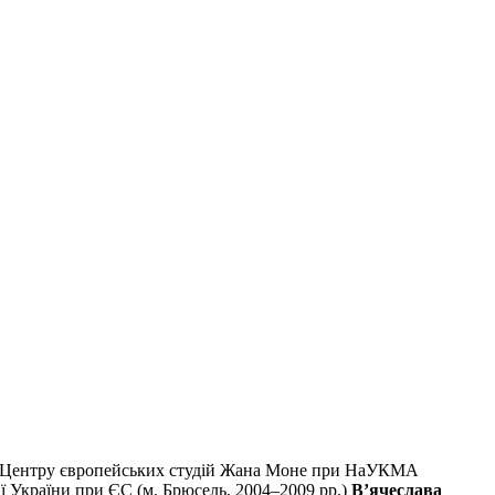
та Центру європейських студій Жана Моне при НаУКМА
ії України при ЄС (м. Брюсель, 2004–2009 рр.)
В’ячеслава