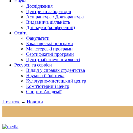
Наука
Дослідження
Центри та лабораторії
Аспірантура / Докторантура
Видавнича діяльність
Дні науки (конференції)
Освіта
Факультети
Бакалаврські програми
Магістерські програми
Сертифікатні програми
Центр забезпечення якості
Ресурси та сервіси
Відділ у справах студентства
Наукова бібліотека
Культурно-мистецький центр
Комп'ютерний центр
Спорт в Академії
Початок
→
Новини