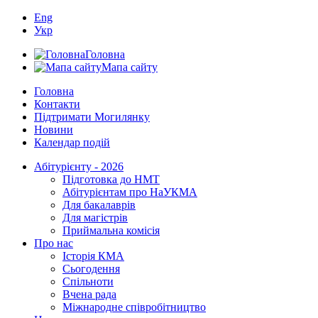
Eng
Укр
Головна
Мапа сайту
Головна
Контакти
Підтримати Могилянку
Новини
Календар подій
Абітурієнту - 2026
Підготовка до НМТ
Абітурієнтам про НаУКМА
Для бакалаврів
Для магістрів
Приймальна комісія
Про нас
Історія КМА
Сьогодення
Спільноти
Вчена рада
Міжнародне співробітництво