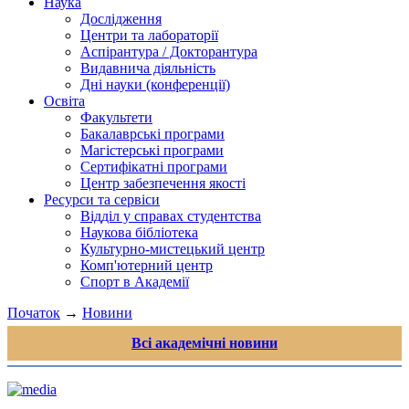
Наука
Дослідження
Центри та лабораторії
Аспірантура / Докторантура
Видавнича діяльність
Дні науки (конференції)
Освіта
Факультети
Бакалаврські програми
Магістерські програми
Сертифікатні програми
Центр забезпечення якості
Ресурси та сервіси
Відділ у справах студентства
Наукова бібліотека
Культурно-мистецький центр
Комп'ютерний центр
Спорт в Академії
Початок
→
Новини
Всі академічні новини