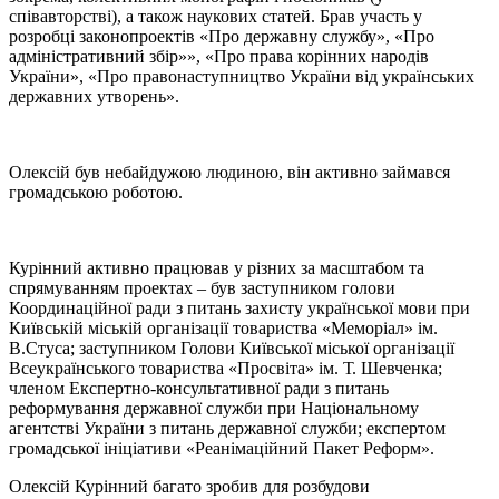
співавторстві), а також наукових статей. Брав участь у
розробці законопроектів «Про державну службу», «Про
адміністративний збір»», «Про права корінних народів
України», «Про правонаступництво України від українських
державних утворень».
Олексій був небайдужою людиною, він активно займався
громадською роботою.
Курінний активно працював у різних за масштабом та
спрямуванням проектах – був заступником голови
Координаційної ради з питань захисту української мови при
Київській міській організації товариства «Меморіал» ім.
В.Стуса; заступником Голови Київської міської організації
Всеукраїнського товариства «Просвіта» ім. Т. Шевченка;
членом Експертно-консультативної ради з питань
реформування державної служби при Національному
агентстві України з питань державної служби; експертом
громадської ініціативи «Реанімаційний Пакет Реформ».
Олексій Курінний багато зробив для розбудови