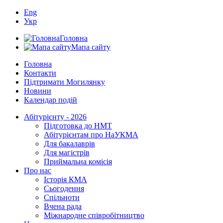
Eng
Укр
Головна
Мапа сайту
Головна
Контакти
Підтримати Могилянку
Новини
Календар подій
Абітурієнту - 2026
Підготовка до НМТ
Абітурієнтам про НаУКМА
Для бакалаврів
Для магістрів
Приймальна комісія
Про нас
Історія КМА
Сьогодення
Спільноти
Вчена рада
Міжнародне співробітництво