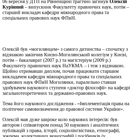
06 вересня у ДТП на Рівненщині трагічно загинув
Олексій
Курінний
– випускник Факультету правничих наук, потім –
старший викладач кафедри міжнародного права та
спеціальних правових наук ФПвН.
Олексій був «могилянцем» з самого дитинства – спочатку з
відзнакою закінчив Києво-Могилянський колегіум у Києві,
потім – бакалаврат (2007 р.) та магістеріум (2009 р.)
Факультету правничих наук НаУКМА – і теж з відзнакою.
Щойно отримавши диплом, почав працювати старшим
викладачем кафедри міжнародного права та спеціальних
правових наук ФПвН Могилянки, паралельно ставши
здобувачем наукового ступеня «доктор філософії» на кафедрі
загальнотеоретичних та державно-правових наук.
Тема його наукового дослідження - «Імплементація права на
політичне самовизначення до правової системи України».
Олексій мав дуже широке коло наукових інтересів: був
автором і співавтором понад 50 наукових і аналітичних
публікацій з права, історії, соціолінгвістики, етнографії,
зокрема, колективних монографій і посібників (у