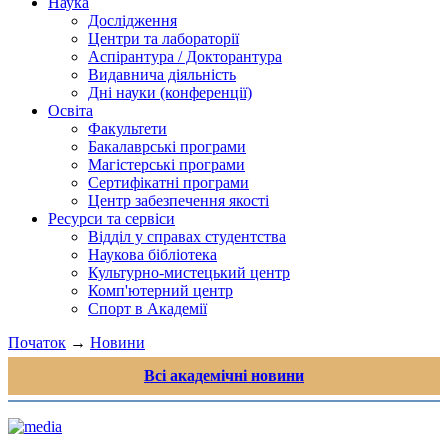
Наука
Дослідження
Центри та лабораторії
Аспірантура / Докторантура
Видавнича діяльність
Дні науки (конференції)
Освіта
Факультети
Бакалаврські програми
Магістерські програми
Сертифікатні програми
Центр забезпечення якості
Ресурси та сервіси
Відділ у справах студентства
Наукова бібліотека
Культурно-мистецький центр
Комп'ютерний центр
Спорт в Академії
Початок
→
Новини
Всі академічні новини