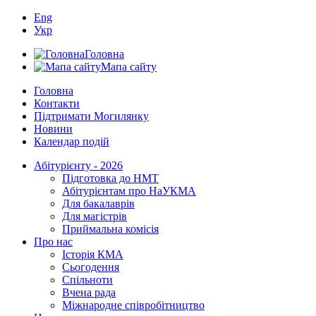
Eng
Укр
Головна
Мапа сайту
Головна
Контакти
Підтримати Могилянку
Новини
Календар подій
Абітурієнту - 2026
Підготовка до НМТ
Абітурієнтам про НаУКМА
Для бакалаврів
Для магістрів
Приймальна комісія
Про нас
Історія КМА
Сьогодення
Спільноти
Вчена рада
Міжнародне співробітництво