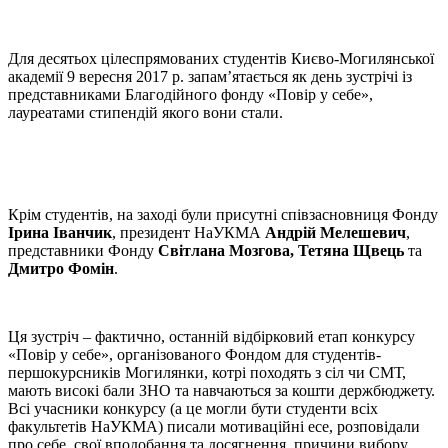
Для десятьох цілеспрямованих студентів Києво-Могилянської
академії 9 вересня 2017 р. запам’ятається як день зустрічі із
представниками Благодійного фонду «Повір у себе»,
лауреатами стипендій якого вони стали.
Крім студентів, на заході були присутні співзасновниця Фонду
Ірина Іванчик
, президент НаУКМА
Андрій Мелешевич
,
представники Фонду
Світлана Мозгова, Тетяна Щвець
та
Дмитро Фомін
.
Ця зустріч – фактично, останній відбірковий етап конкурсу
«Повір у себе», організованого Фондом для студентів-
першокурсників Могилянки, котрі походять з сіл чи СМТ,
мають високі бали ЗНО та навчаються за кошти держбюджету.
Всі учасники конкурсу (а це могли бути студенти всіх
факультетів НаУКМА) писали мотиваційні есе, розповідали
про себе, свої вподобання та досягнення, причини вибору