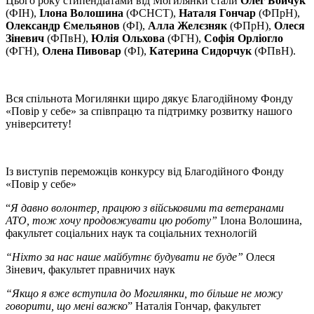
Цього року стипендіатами від Могилянки стали
Олег Бойчук
(ФІН),
Ілона Волошина
(ФСНСТ),
Наталя Гончар
(ФПрН),
Олександр Ємельянов
(ФІ),
Алла Желєзняк
(ФПрН),
Олеся
Зіневич
(ФПвН),
Юлія Ольхова
(ФГН),
Софія Орліогло
(ФГН),
Олена Пивовар
(ФІ),
Катерина Сидорчук
(ФПвН).
Вся спільнота Могилянки щиро дякує Благодійному Фонду
«Повір у себе» за співпрацю та підтримку розвитку нашого
університету!
Із виступів переможців конкурсу від Благодійного Фонду
«Повір у себе»
“
Я давно волонтер, працюю з військовими та ветеранами
АТО, тож хочу продовжувати цю роботу”
Ілона Волошина,
факультет соціальних наук та соціальних технологій
“Ніхто за нас наше майбутнє будувати не буде”
Олеся
Зіневич, факультет правничих наук
“Якщо я вже вступила до Могилянки, то більше не можу
говорити, що мені важко
” Наталія Гончар, факультет