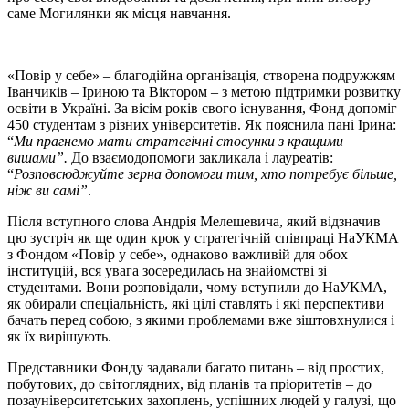
саме Могилянки як місця навчання.
«Повір у себе» – благодійна організація, створена подружжям
Іванчиків – Іриною та Віктором – з метою підтримки розвитку
освіти в Україні. За вісім років свого існування, Фонд допоміг
450 студентам з різних університетів. Як пояснила пані Ірина:
“
Ми прагнемо мати стратегічні стосунки з кращими
вишами”.
До взаємодопомоги закликала і лауреатів:
“
Розповсюджуйте зерна допомоги тим, хто потребує більше,
ніж ви самі”
.
Після вступного слова Андрія Мелешевича, який відзначив
цю зустріч як ще один крок у стратегічній співпраці НаУКМА
з Фондом «Повір у себе», однаково важливій для обох
інституцій, вся увага зосередилась на знайомстві зі
студентами. Вони розповідали, чому вступили до НаУКМА,
як обирали спеціальність, які цілі ставлять і які перспективи
бачать перед собою, з якими проблемами вже зіштовхнулися і
як їх вирішують.
Представники Фонду задавали багато питань – від простих,
побутових, до світоглядних, від планів та пріоритетів – до
позауніверситетських захоплень, успішних людей у галузі, що