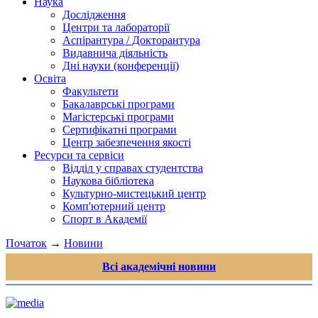
Наука
Дослідження
Центри та лабораторії
Аспірантура / Докторантура
Видавнича діяльність
Дні науки (конференції)
Освіта
Факультети
Бакалаврські програми
Магістерські програми
Сертифікатні програми
Центр забезпечення якості
Ресурси та сервіси
Відділ у справах студентства
Наукова бібліотека
Культурно-мистецький центр
Комп'ютерний центр
Спорт в Академії
Початок
→
Новини
Всі академічні новини