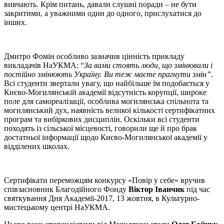
вивчають. Крім питань, давали слушні поради – не бути
закритими, а уважними один до одного, прислухатися до
інших.
Дмитро Фомін особливо зазначив цінність прикладу
викладачів НаУКМА: “
За вами стоять люди, що змінювали і
постійно змінюють Україну. Ви теж маєте прагнути змін”
.
Всі студенти звертали увагу, що найбільше їм подобається у
Києво-Могилянській академії відсутність корупції, широке
поле для самореалізації, особлива могилянська спільнота та
могилянський дух, наявність великої кількості сертифікатних
програм та вибіркових дисциплін. Оскільки всі студенти
походять із сільської місцевості, говорили ще й про брак
достатньої інформації щодо Києво-Могилянської академії у
відділених школах.
Сертифікати переможцям конкурсу «Повір у себе» вручив
співзасновник Благодійного Фонду
Віктор Іванчик
під час
святкування Дня Академії-2017, 13 жовтня, в Культурно-
мистецькому центрі НаУКМА.