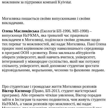
можливим за підтримки компанії Kyivstar.
Могилянка пишається своїми випускниками і своїми
викладачами.
Олена Маслюківська
(Екологія БП-1996, МП-1998) –
випускниця НаУКМА, яка тривалий час працювала
викладачем в Могилянці, поділилася своїми думками щодо
тих переваг та можливостей, які надає Могилянка. Пані Олена
працює нині керівником сектору навколишнього середовища
в програмі ООН з розвитку. Вона закликала абітурієнтів
обирати університет, який навчить вчитися, університет,
інтегрований у міжнародне суспільство, який має потужну
спільноту, університет, який допоможе студентам зростати
відповідальними, моральними, чесними та фаховими людьми.
Про студентське і громадське життя Могилянки розповів
Віктор Килимар
(Право, БП-2013, студент магістерської
програми). Аби отримати чіткіше уявлення, Віктор порадив
зайти в Інстаграм та наочно подивитися, чим живуть студенти
НаУКМА, а також розповів про можливості, які надає