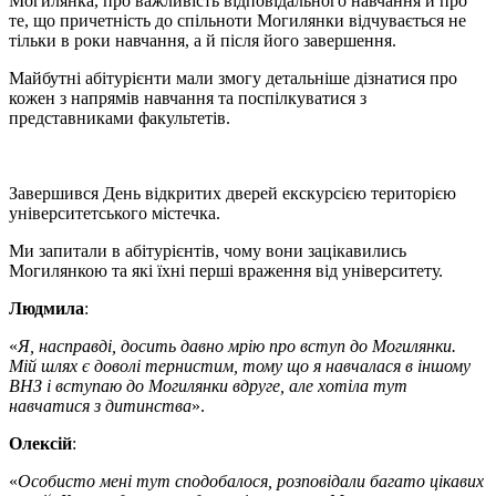
Могилянка, про важливість відповідального навчання й про
те, що причетність до спільноти Могилянки відчувається не
тільки в роки навчання, а й після його завершення.
Майбутні абітурієнти мали змогу детальніше дізнатися про
кожен з напрямів навчання та поспілкуватися з
представниками факультетів.
Завершився День відкритих дверей екскурсією територією
університетського містечка.
Ми запитали в абітурієнтів, чому вони зацікавились
Могилянкою та які їхні перші враження від університету.
Людмила
:
«
Я, насправді, досить давно мрію про вступ до Могилянки.
Мій шлях є доволі тернистим, тому що я навчалася в іншому
ВНЗ і вступаю до Могилянки вдруге, але хотіла тут
навчатися з дитинства
».
Олексій
:
«
Особисто мені тут сподобалося, розповідали багато цікавих