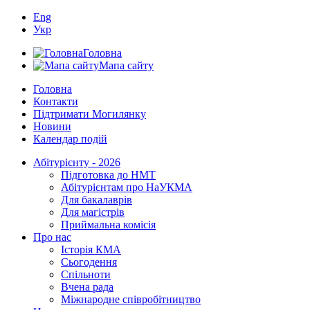
Eng
Укр
Головна
Мапа сайту
Головна
Контакти
Підтримати Могилянку
Новини
Календар подій
Абітурієнту - 2026
Підготовка до НМТ
Абітурієнтам про НаУКМА
Для бакалаврів
Для магістрів
Приймальна комісія
Про нас
Історія КМА
Сьогодення
Спільноти
Вчена рада
Міжнародне співробітництво