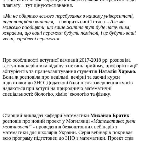
плагіату – тут цінуються знання.
«Ми не обіцяємо легкого перебування в нашому університеті,
тут потрібно вчитися,
– говорить пані Тетяна. -
Але ми
можемо пообіцяти, що ваше життя тут буде насиченим,
яскравим, що ваші перемоги будуть помічені, і це будуть ваші
чесні, зароблені перемоги»
.
Про особливості вступної кампанії 2017-2018 рр. розповіла
заступник керівника відділу з питань прийому, профорієнтації
абітурієнтів та працевлаштування студентів
Наталія Харько
.
Вона ж розповіла про недільні, вечірні та заочні курси
підготовки до ЗНО. Додаткові бали після завершення курсів
надаються при вступі на природничо-математичні
спеціальності: біологію, хімію, екологію та фізику.
Старший викладач кафедри математики
Михайло Братик
розповів про новий проект у Могилянці
«Математика: рівні
можливості
" - проведення безкоштовних вебінарів з
математики для школярів України. Серiя вебінарів покриває
всю програму підготовеи до ЗНО з математики. Проект став