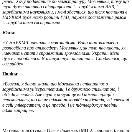
речей. Хочу подаватися до магістратуру Могилянки, тому що
тут дуже активно співпрацюють із зарубіжними ВНЗ, із
зарубіжними науковцями, і мені здається, що після навчання в
НаУКМА буде легко робити PhD, наукове дослідження разом
із зарубіжними експертами
».
Юлія:
«У НаУКМА навчалася моя знайома. Вона так захоплено
розповідала про атмосферу Могилянки, як тут навчають, як
навчають стати справжніми громадянами України. Мені
дуже сподобалося. Я планую тут навчатися. Сподіваюся, що
все вийде
».
Поліна
:
«Взагалі, я давно знала, що Могилянка і співпрацює з
зарубіжними університетами, і є дружною спільнотою, і
об’єднує людей. Але тут я почула це від адміністрації і
переконалась, що це не тільки розповіді студентів, які закохані
в свій університет, а це правда, і це підтверджує навіть
адміністрація».
Матеріал підготувала
Олеся Далебіга
, (МП-2, філологія), відділ