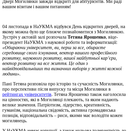
Двері Могилянки завжди відкриті для абітурієнтів. Ми раді
вашим візитам і вашим питанням!
04 листопада в НаУКМА відбувся День відкритих дверей, на
якому можна було ще ближче познайомитися з Могилянкою.
Зустріч у актовій залі розпочала
Тетяна Ярошенко
, віце-
президент НаУКМА з наукової роботи та інформатизації:
«Обираючи університет, ви, перш за все, обираєте
середовище свого існування, вектор вашого професійного
розвитку, наукового розвитку, вашої майбутньої кар’єри,
вектор розвитку на все життя. Це один з
найвідповідальніших та визначних виборів у житті кожної
людини»
.
Пані Тетяна розповіла про історію та сучасність Могилянки,
про перспективи після випуску та місця Могилянки в
рейтингах університетів
. Тетяна Ярошенко також наголосила
на цінностях, які в Могилянці плекають, та яким надають
велике значення. Патріотизм, лідерство, креативність,
гуманізм, національна свідомість, активна громадянська
позиція, відповідальність – риси, якими має володіти кожен
могилянець.
У НаУКМА немає корупції, а також нульова толерантність до