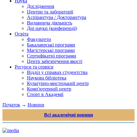
Наука
Дослідження
Центри та лабораторії
Аспірантура / Докторантура
Видавнича діяльність
Дні науки (конференції)
Освіта
Факультети
Бакалаврські програми
Магістерські програми
Сертифікатні програми
Центр забезпечення якості
Ресурси та сервіси
Відділ у справах студентства
Наукова бібліотека
Культурно-мистецький центр
Комп'ютерний центр
Спорт в Академії
Початок
→
Новини
Всі академічні новини