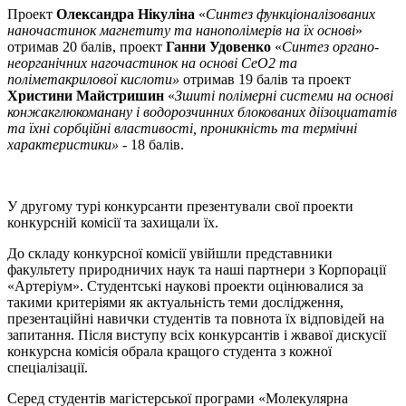
Проект
Олександра Нікуліна
«
Синтез функціоналізованих
наночастинок магнетиту та нанополімерів на їх основі
»
отримав 20 балів, проект
Ганни Удовенко
«
Синтез органо-
неорганічних нагочастинок на основі CeO2 та
поліметакрилової кислоти»
отримав 19 балів та проект
Христини Майстришин
«
Зшиті полімерні системи на основі
конжакглюкоманану і водорозчинних блокованих діізоциататів
та їхні сорбційні властивості, проникність та термічні
характеристики»
- 18 балів.
У другому турі конкурсанти презентували свої проекти
конкурсній комісії та захищали їх.
До складу конкурсної комісії увійшли представники
факультету природничих наук та наші партнери з Корпорації
«Артеріум». Студентські наукові проекти оцінювалися за
такими критеріями як актуальність теми дослідження,
презентаційні навички студентів та повнота їх відповідей на
запитання. Після виступу всіх конкурсантів і жвавої дискусії
конкурсна комісія обрала кращого студента з кожної
спеціалізації.
Серед студентів магістерської програми «Молекулярна