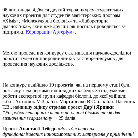
08 листопада відбувся другий тур конкурсу студентських
наукових проектів для студентів магістерських програм
«Хімія», «Молекулярна біологія» та «Лабораторна
діагностика», який вже другий рік поспіль проводиться за
підтримки
Корпорації «Артеріум».
Метою проведення конкурсу є активізація науково-дослідної
роботи студентів-природничників та створення умов для
проведення наукових досліджень.
На конкурс надійшло 10 проектів, які на першому етапі були
розглянуті експертами відповідних кафедр. За підсумками
роботи експертної групи кафедри біології, до якої увійшли
к.б.н. Антонюк М.З, к.б.н. Мартиненко В.С. та к.б.н. Пасічник
Т.В., найвищу оцінку отримав проект
Дар’ї Яринки
“Розробка сенсорних систем на основі біоміметиків для
визначення зеараленону
» - 25 балів.
Проект
Анастасії Лебедь
«
Роль дисперсних
функціоналізованих нанокомпозитних матеріалів у пригніченні