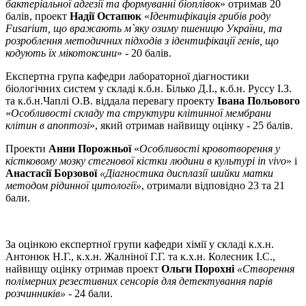
бактеріальної адгезії та формуванні біоплівок
» отримав 20
балів, проект
Надії Остапюк
«
Ідентифікація грибів роду
Fusarium, що вражають м`яку озиму пшеницю України, та
розроблення методичних підходів з ідентифікації генів, що
кодують їх мікотоксини
» - 20 балів.
Експертна група кафедри лабораторної діагностики
біологічних систем у складі к.б.н. Білько Д.І., к.б.н. Руссу І.З.
та к.б.н.Чаплі О.В. віддала перевагу проекту
Івана Польового
«
Особливості складу та структури клітинної мембрани
клітин в апоптозі
», який отримав найвищу оцінку - 25 балів.
Проекти
Анни Порожньої
«
Особливості кровотворення у
кістковому мозку стегнової кістки людини в культурі in vivo
» і
Анастасії Борзової
«Діагностика дисплазії шийки матки
методом рідинної цитології»
, отримали відповідно 23 та 21
бали.
За оцінкою експертної групи кафедри хімії у складі к.х.н.
Антонюк Н.Г., к.х.н. Жалніної Г.Г. та к.х.н. Колесник І.С.,
найвищу оцінку отримав проект
Ольги Порохні
«Створення
полімерних резестивних сенсорів для детектування парів
розчинників»
- 24 бали.