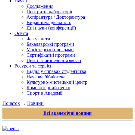
Наука
Дослідження
Центри та лабораторії
Аспірантура / Докторантура
Видавнича діяльність
Дні науки (конференції)
Освіта
Факультети
Бакалаврські програми
Магістерські програми
Сертифікатні програми
Центр забезпечення якості
Ресурси та сервіси
Відділ у справах студентства
Наукова бібліотека
Культурно-мистецький центр
Комп'ютерний центр
Спорт в Академії
Початок
→
Новини
Всі академічні новини