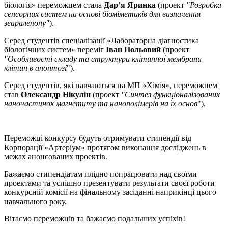
біологія» переможцем стала
Дар’я Яринка
(проект
"Розробка
сенсорних систем на основі біоміметиків для визначення
зеараленону"
).
Серед студентів спеціалізації «Лабораторна діагностика
біологічних систем» переміг
Іван Польовий
(проект
"Особливості складу та структури клітинної мембрани
клітин в апоптозі
").
Серед студентів, які навчаються на МП «Хімія», переможцем
став
Олександр Нікулін
(проект
"Синтез функціоналізованих
наночастинок магнетиту та нанополімерів на їх основ
").
Переможці конкурсу будуть отримувати стипендії від
Корпорації «Артеріум» протягом виконання досліджень в
межах анонсованих проектів.
Бажаємо стипендіатам плідно попрацювати над своїми
проектами та успішно презентувати результати своєї роботи
конкурсній комісії на фінальному засіданні наприкінці цього
навчального року.
Вітаємо переможців та бажаємо подальших успіхів!