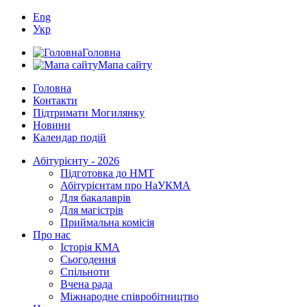
Eng
Укр
Головна
Мапа сайту
Головна
Контакти
Підтримати Могилянку
Новини
Календар подій
Абітурієнту - 2026
Підготовка до НМТ
Абітурієнтам про НаУКМА
Для бакалаврів
Для магістрів
Приймальна комісія
Про нас
Історія КМА
Сьогодення
Спільноти
Вчена рада
Міжнародне співробітництво