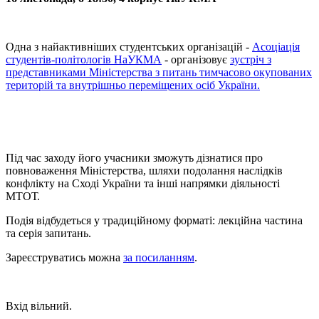
Одна з найактивніших студентських організацій -
Асоціація
студентів-політологів НаУКМА
- організовує
зустріч з
представниками Міністерства з питань тимчасово окупованих
територій та внутрішньо переміщених осіб України.
Під час заходу його учасники зможуть дізнатися про
повноваження Міністерства, шляхи подолання наслідків
конфлікту на Сході України та інші напрямки діяльності
МТОТ.
Подія відбудеться у традиційному форматі: лекційна частина
та серія запитань.
Зареєструватись можна
за посиланням
.
Вхід вільний.