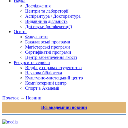
Наука
Дослідження
Центри та лабораторії
Аспірантура / Докторантура
Видавнича діяльність
Дні науки (конференції)
Освіта
Факультети
Бакалаврські програми
Магістерські програми
Сертифікатні програми
Центр забезпечення якості
Ресурси та сервіси
Відділ у справах студентства
Наукова бібліотека
Культурно-мистецький центр
Комп'ютерний центр
Спорт в Академії
Початок
→
Новини
Всі академічні новини