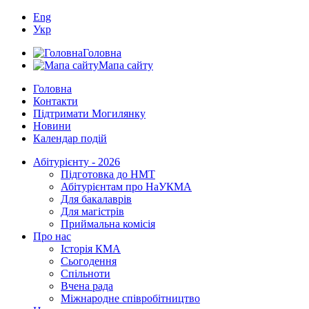
Eng
Укр
Головна
Мапа сайту
Головна
Контакти
Підтримати Могилянку
Новини
Календар подій
Абітурієнту - 2026
Підготовка до НМТ
Абітурієнтам про НаУКМА
Для бакалаврів
Для магістрів
Приймальна комісія
Про нас
Історія КМА
Сьогодення
Спільноти
Вчена рада
Міжнародне співробітництво