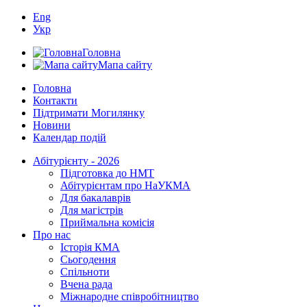
Eng
Укр
Головна
Мапа сайту
Головна
Контакти
Підтримати Могилянку
Новини
Календар подій
Абітурієнту - 2026
Підготовка до НМТ
Абітурієнтам про НаУКМА
Для бакалаврів
Для магістрів
Приймальна комісія
Про нас
Історія КМА
Сьогодення
Спільноти
Вчена рада
Міжнародне співробітництво