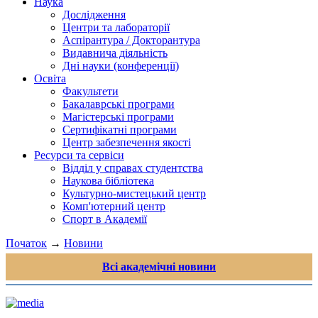
Наука
Дослідження
Центри та лабораторії
Аспірантура / Докторантура
Видавнича діяльність
Дні науки (конференції)
Освіта
Факультети
Бакалаврські програми
Магістерські програми
Сертифікатні програми
Центр забезпечення якості
Ресурси та сервіси
Відділ у справах студентства
Наукова бібліотека
Культурно-мистецький центр
Комп'ютерний центр
Спорт в Академії
Початок
→
Новини
Всі академічні новини