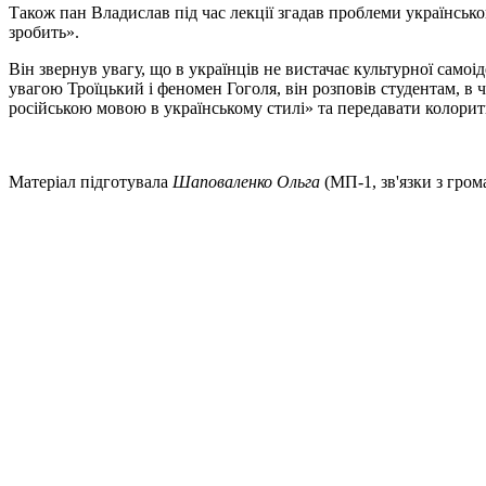
Також пан Владислав під час лекції згадав проблеми українсько
зробить».
Він звернув увагу, що в українців не вистачає культурної само
увагою Троїцький і феномен Гоголя, він розповів студентам, в ч
російською мовою в українському стилі» та передавати колоритн
Матеріал підготувала
Шаповаленко Ольга
(МП-1, зв'язки з гром