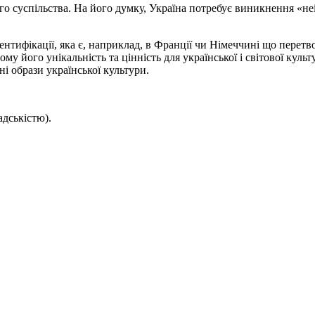
го суспільства. На його думку, Україна потребує виникнення «не
ідентифікації, яка є, наприклад, в Франції чи Німеччині що пере
ому його унікальність та цінність для української і світової кул
і образи української культури.
адськістю).