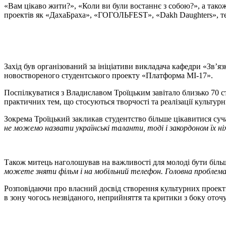
«Вам цікаво жити?», «Коли ви були востаннє з собою?», а тако
проектів як «ДахаБраха», «ГОГОЛЬFEST», «Dakh Daughters», 
Захід був організований за ініціативи викладача кафедри «Зв’я
новоствореного студентського проекту «Платформа МІ-17».
Поспілкуватися з Владиславом Троїцьким завітало близько 70 ст
практичних тем, що стосуються творчості та реалізації культурн
Зокрема Троїцький закликав студентство більше цікавитися суч
не можемо назвати українські таланти, тоді і закордоном їх н
Також митець наголошував на важливості для молоді бути більш 
можете зняти фільм і на мобільний телефон. Головна проблема
Розповідаючи про власний досвід створення культурних проек
в зону чогось незвіданого, неприйняття та критики з боку оточ