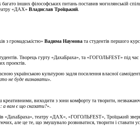
ж багато інших філософських питань поставив могилянській спіл
театру «ДАХ»
Владислав Троїцький
.
зків з громадськістю»
Вадима Наумова
та студентів першого курс
удентів. Творець гурту «ДахаБраха», та «ГОГОЛЬFEST» під час ле
их проектів.
асною українською культурою задля посилення власної самоіденти
іхто не буде визнавати»
.
креативними, виходити з зони комфорту та творити, незважаючи н
: а вам є що сказати?
».
тів «ДахаБраха», театру «ДАХ», «ГОГОЛЬFEST», Троїцький зверн
уючих, але це те, що змушувало розвиватися, творити і ставати у