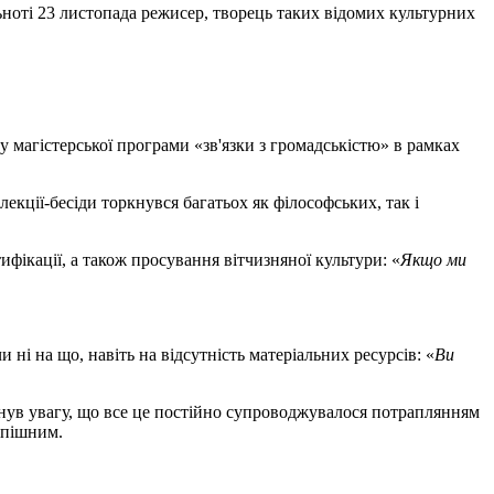
ьноті 23 листопада режисер, творець таких відомих культурних
у магістерської програми «зв'язки з громадськістю» в рамках
кції-бесіди торкнувся багатьох як філософських, так і
фікації, а також просування вітчизняної культури: «
Якщо ми
і на що, навіть на відсутність матеріальних ресурсів: «
Ви
ув увагу, що все це постійно супроводжувалося потраплянням
спішним.