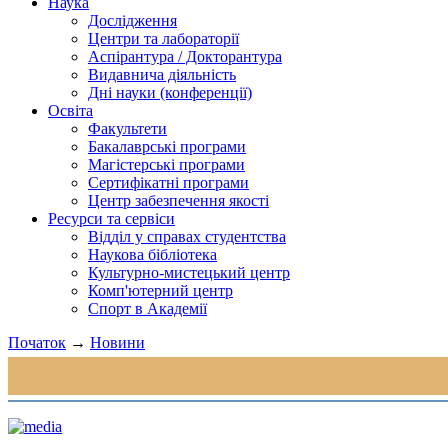
Наука
Дослідження
Центри та лабораторії
Аспірантура / Докторантура
Видавнича діяльність
Дні науки (конференції)
Освіта
Факультети
Бакалаврські програми
Магістерські програми
Сертифікатні програми
Центр забезпечення якості
Ресурси та сервіси
Відділ у справах студентства
Наукова бібліотека
Культурно-мистецький центр
Комп'ютерний центр
Спорт в Академії
Початок
→
Новини