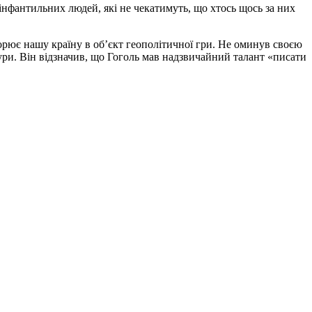
інфантильних людей, які не чекатимуть, що хтось щось за них
творює нашу країну в об’єкт геополітичної гри. Не оминув своєю
ьтури. Він відзначив, що Гоголь мав надзвичайний талант «писати