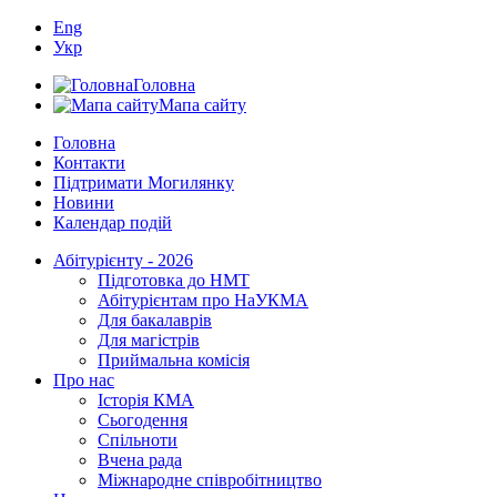
Eng
Укр
Головна
Мапа сайту
Головна
Контакти
Підтримати Могилянку
Новини
Календар подій
Абітурієнту - 2026
Підготовка до НМТ
Абітурієнтам про НаУКМА
Для бакалаврів
Для магістрів
Приймальна комісія
Про нас
Історія КМА
Сьогодення
Спільноти
Вчена рада
Міжнародне співробітництво