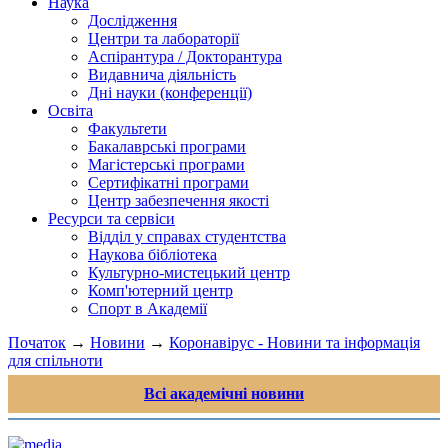
Наука
Дослідження
Центри та лабораторії
Аспірантура / Докторантура
Видавнича діяльність
Дні науки (конференції)
Освіта
Факультети
Бакалаврські програми
Магістерські програми
Сертифікатні програми
Центр забезпечення якості
Ресурси та сервіси
Відділ у справах студентства
Наукова бібліотека
Культурно-мистецький центр
Комп'ютерний центр
Спорт в Академії
Початок
→
Новини
→
Коронавірус - Новини та інформація
для спільноти
Всі академічні новини