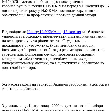
№1/9-576 з метою запобігання розповсюдження
коронавірусної інфекції COVID-19 на період з 15 жовтня до 15
листопада 2020 року у НаУКМА посилили карантинно-
обмежувальні та профілактичні протиепідемічні заходи.
Відповідно до
Наказу НаУКМА від 13 жовтня
та 16 жовтня,
університет продовжує забезпечувати дистанційне навчання
на всіх програмах та рівнях освіти. Студентам, що
проживають у гуртожитках (крім пільгових категорій,
іноземних, з "червоних зон" тощо) рекомендовано виїхати з
гуртожитків. Відповідні служби проводять посилений
контроль та забезпечення протиепідемічних заходів в
університетському містечку та в гуртожитках, облаштовано
додаткові ізолятори.
Усі масові заходи на території Академії заборонені, а допуск на
територію - обмежено.
Зауважимо, що 11 листопада 2020 року заплановані вибори
президента НаУКМА, котрі мають відбутися з дотриманням