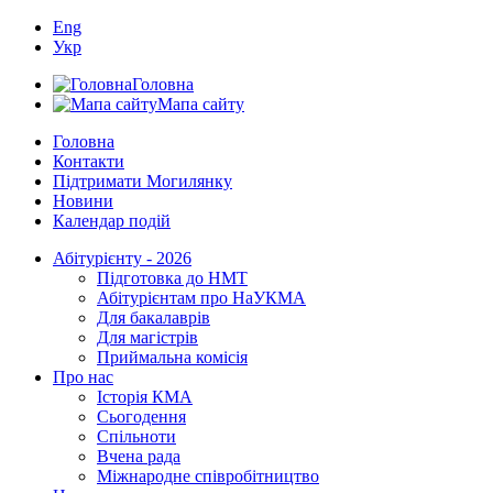
Eng
Укр
Головна
Мапа сайту
Головна
Контакти
Підтримати Могилянку
Новини
Календар подій
Абітурієнту - 2026
Підготовка до НМТ
Абітурієнтам про НаУКМА
Для бакалаврів
Для магістрів
Приймальна комісія
Про нас
Історія КМА
Сьогодення
Спільноти
Вчена рада
Міжнародне співробітництво