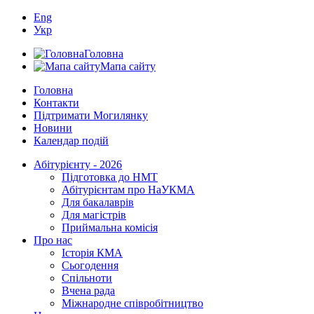
Eng
Укр
Головна
Мапа сайту
Головна
Контакти
Підтримати Могилянку
Новини
Календар подій
Абітурієнту - 2026
Підготовка до НМТ
Абітурієнтам про НаУКМА
Для бакалаврів
Для магістрів
Приймальна комісія
Про нас
Історія КМА
Сьогодення
Спільноти
Вчена рада
Міжнародне співробітництво