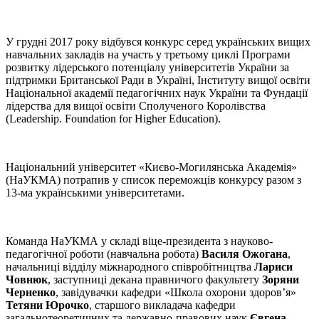
У грудні 2017 року відбувся конкурс серед українських вищих
навчальних закладів на участь у третьому циклі Програми
розвитку лідерського потенціалу університетів України за
підтримки Британської Ради в Україні, Інституту вищої освіти
Національної академії педагогічних наук України та Фундації
лідерства для вищої освіти Сполученого Королівства
(Leadership. Foundation for Higher Education).
Національний університет «Києво-Могилянська Академія»
(НаУКМА) потрапив у список переможців конкурсу разом з
13-ма українськими університетами.
Команда НаУКМА у складі віце-президента з науково-
педагогічної роботи (навчальна робота)
Василя Ожогана
,
начальниці відділу міжнародного співробітництва
Лариси
Човнюк
, заступниці декана правничого факультету
Зоряни
Черненко
, завідувачки кафедри «Школа охорони здоров’я»
Тетяни Юрочко
, старшого викладача кафедри
загальнотеоретичних та державно-правових наук
Євгена