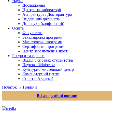
Наука
Дослідження
Центри та лабораторії
Аспірантура / Докторантура
Видавнича діяльність
Дні науки (конференції)
Освіта
Факультети
Бакалаврські програми
Магістерські програми
Сертифікатні програми
Центр забезпечення якості
Ресурси та сервіси
Відділ у справах студентства
Наукова бібліотека
Культурно-мистецький центр
Комп'ютерний центр
Спорт в Академії
Початок
→
Новини
Всі академічні новини