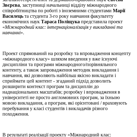
Звєрєва
, заступниці начальниці відділу міжнародного
співробітництва по роботі з іноземними студентами
Марії
Василець
та студента 3-го року навчання факультету
економічних наук
Тараса Поліщука
представила проект
«
Міжнародний клас: інтернаціоналізація у викладанні та
навчанні
».
Проект спрямований на розробку та впровадження концепту
«міжнародного класу» шляхом введення у вже існуючі
дисципліни та програми міжнародного/порівняльного
контенту, а також запровадження методик викладання і
навчання, які дозволяють найбільш якісно викладати і
сприймати цей контент - згаданий підхід дозволить
розширити контекст програм та дисциплін до
наднаціональних масштабів; розробку і впровадження в
університеті не просто англомовних програм, за їхньою
мовою викладання, а програм, які орієнтовані / враховують
перебування у класі студентів і викладачів різного
походження.
В результаті реалізації проекту «Міжнародний клас: