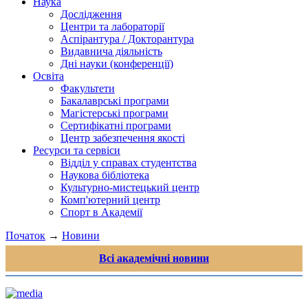
Наука
Дослідження
Центри та лабораторії
Аспірантура / Докторантура
Видавнича діяльність
Дні науки (конференції)
Освіта
Факультети
Бакалаврські програми
Магістерські програми
Сертифікатні програми
Центр забезпечення якості
Ресурси та сервіси
Відділ у справах студентства
Наукова бібліотека
Культурно-мистецький центр
Комп'ютерний центр
Спорт в Академії
Початок
→
Новини
Всі академічні новини