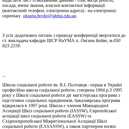
надіслати лист із вказаними даними - ПІБ, місце роботи,
посада, вчене звання, власної контактної інформації
(контактний телефон, електронна адреса) - на електронну
скриньку
oksana.boyko@ukma.edu.ua
.
З усіх додаткових питань з приводу конференції звертатися до
ст. викладача кафедри ШСР НаУМА п.
Оксани Бойко,
м.
050
823 2218
.
...
Школа соціальної роботи ім. В.І. Полтавця - перша в Україні
професійна школа соціальної роботи, створена 1994 р.З 1995
року у Школі соціальної роботи діє магістерська програма з
підготовки соціальних працівників, бакалаврська програма
відкрилася в 1997 році. Школа є членом Міжнародної
Асоціації Шкіл соціальної роботи (IASSW), Європейської
асоціації шкіл соціальної роботи (EASSW) та
Східноєвропейської Міжрегіональної Асоціації Шкіл
соціальної роботи (EASASSW), а також партнером низки