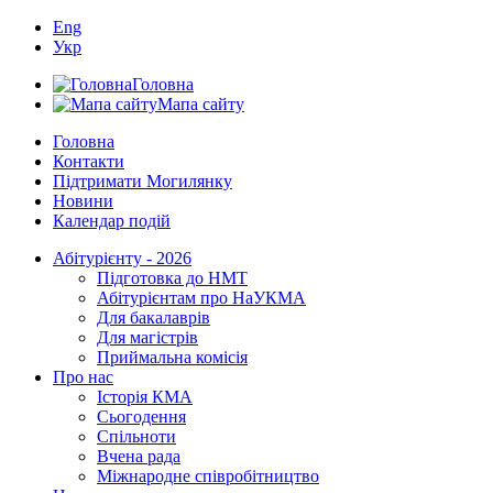
Eng
Укр
Головна
Мапа сайту
Головна
Контакти
Підтримати Могилянку
Новини
Календар подій
Абітурієнту - 2026
Підготовка до НМТ
Абітурієнтам про НаУКМА
Для бакалаврів
Для магістрів
Приймальна комісія
Про нас
Історія КМА
Сьогодення
Спільноти
Вчена рада
Міжнародне співробітництво