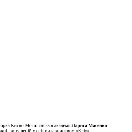
есорка Києво-Могилянської академії
Лариса Масенко
ижці, випущеній у світ видавництвом «Кліо».