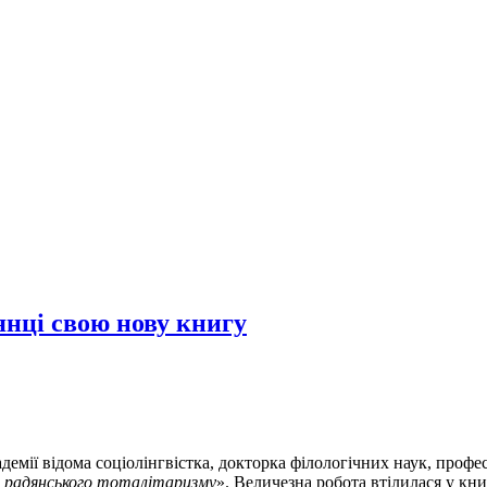
нці свою нову книгу
демії відома соціолінгвістка, докторка філологічних наук, проф
 радянського тоталітаризму
». Величезна робота втілилася у кн