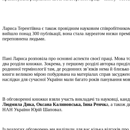
Лариса Терентіївна є також провідним науковим співробітником
вийшло понад 300 публікації, вона стала лауреатом низки премі
переповнена людьми.
Пані Лариса розповіла про основні аспекти своєї праці. Мова т
два розділи книжки. Зокрема, у першому розділі авторка приділ
родинної термінології там, де родинних зв’язків нема й близько
книги великою мірою побудована на матеріалах справ засуджени
наслідки для сучасної України мали багато років панування мов
В обговоренні книжки взяли участь викладачі та науковці, кандид
Людмила Дика, Оксана Калиновська, Інна Ренчк
а, а також 
НАН України Юрій Шаповал.
Із розлогих обговорень ми виділили для вас кілька відгуків про