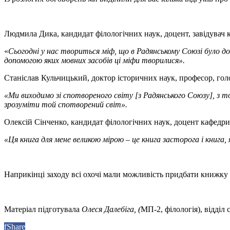
Людмила Дика, кандидат філологічних наук, доцент, завідувач
«
Сьогодні у нас твориться міф, що в Радянському Союзі було доб
допомогою яких мовних засобів ці міфи творилися».
Станіслав Кульчицький, доктор історичних наук, професор, голо
«Ми виходимо зі спотвореного світу [з Радянського Союзу], з т
зрозуміти той спотворений світ».
Олексій Сінченко, кандидат філологічних наук, доцент кафедри
«Ця книга для мене великою мірою – це книга засторога і книга, 
Наприкінці заходу всі охочі мали можливість придбати книжку
Матеріал підготувала
Олеся Далебіга, (
МП-2, філологія), відді
f
Share