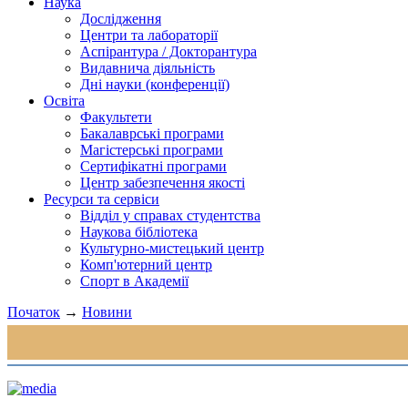
Наука
Дослідження
Центри та лабораторії
Аспірантура / Докторантура
Видавнича діяльність
Дні науки (конференції)
Освіта
Факультети
Бакалаврські програми
Магістерські програми
Сертифікатні програми
Центр забезпечення якості
Ресурси та сервіси
Відділ у справах студентства
Наукова бібліотека
Культурно-мистецький центр
Комп'ютерний центр
Спорт в Академії
Початок
→
Новини