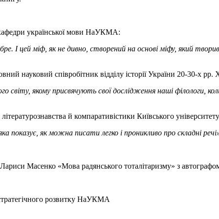
 кафедри української мови НаУКМА:
ре. І цей міф, як не дивно, створений на основі міфу, який твори
вний науковий співробітник відділу історії України 20-30-х рр. 
ого світу, якому присвячують свої дослідження наші філологи, к
 літературознавства й компаративістики Київського університету
яка показує, як можна писати легко і проникливо про складні речі
 Лариси Масенко «Мова радянського тоталітаризму» з автографом
л стратегічного розвитку НаУКМА