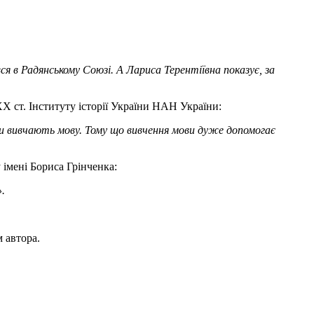
вся в Радянському Союзі. А Лариса Терентіївна показує, за
ХХ ст. Інституту історії України НАН України:
оли вивчають мову. Тому що вивчення мови дуже допомогає
 імені Бориса Грінченка:
».
 автора.