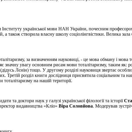
 Інституту української мови НАН України, почесним професором К
й, а також створила власну школу соціолінгвістики. Велика зала 
оталітаризму, за визначенням науковиці, - це мова обману і мова
яє значну увагу основним рисам мови тоталітаризму, таким як: ро
 (дідусь Лєнін) тощо. У другому розділі науковиця звертає особли
х. Третій розділ книги дослідниця присвятила соціальним та на
и тоталітаризму на нашій території.
ати та доктори наук у галузі української філології та історії
Ста
директор видавництва «Кліо»
Віра Соловйова
. Модерував зустрі
 книгу.