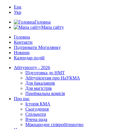
Eng
Укр
Головна
Мапа сайту
Головна
Контакти
Підтримати Могилянку
Новини
Календар подій
Абітурієнту - 2026
Підготовка до НМТ
Абітурієнтам про НаУКМА
Для бакалаврів
Для магістрів
Приймальна комісія
Про нас
Історія КМА
Сьогодення
Спільноти
Вчена рада
Міжнародне співробітництво