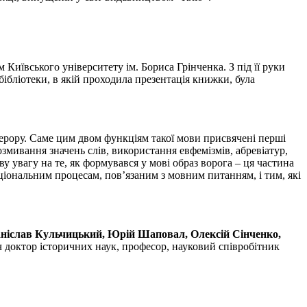
иївського університету ім. Бориса Грінченка. З під її руки
бібліотеки, в якій проходила презентація книжки, була
 терору. Саме цим двом функціям такої мови присвячені перші
змивання значень слів, використання евфемізмів, абревіатур,
ву увагу на те, як формувався у мові образ ворога – ця частина
ціональним процесам, пов’язаним з мовним питанням, і тим, які
ніслав Кульчицький, Юрій Шаповал, Олексій Сінченко,
ч доктор історичних наук, професор, науковий співробітник