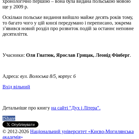
хронологічно першою – вона була видана польською мовою
ще у 2009 р.
Оскільки польське видання вийшло майже десять років тому,
то багато чого у цій книзі передумано і переписано, зокрема
з’явився новий розділ про розвиток подій за останнє неповне
десятиліття.
Учасники:
Оля Гнатюк, Ярослав Грицак, Леонід Фінберг
.
Адреса:
вул. Волоська 8/5, корпус 6
Вхід вільний
Детальніше про книгу
на сайті "Дух і Літера".
f
Share
© 2012-2026
Національний університет «Києво-Могилянська
академія»