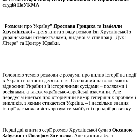
студій НаУКМА
"Розмови про Україну"
Ярослава Грицака
та
Ізабелли
Хруслінської
- третя книга з ряду розмов Ізи Хруслінської з
українськими інтелектуалами, виданої за співпраці "Дух і
Літера" та Центру Юдаїки.
Головною темою розмови є роздуми про вплив історії на події
в Україні в останні десятиліття. Особливий наголос мають
відносини України з її історичними сусідами – поляками і
росіянами, а також українсько-єврейські взаємини. Але
передусім йдеться про історичний вимір теперішніх проблем і
викликів, з якими стикається Україна, – і наскільки знання
історії дає можливість зрозуміти майбутні сценарії розвитку.
Перші дві книги з серії розмов Хруслінської були з
Оксаною
Забужко
та
Йосифом Зісельсом
. Але ця книга була