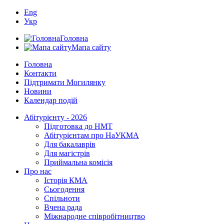
Eng
Укр
Головна
Мапа сайту
Головна
Контакти
Підтримати Могилянку
Новини
Календар подій
Абітурієнту - 2026
Підготовка до НМТ
Абітурієнтам про НаУКМА
Для бакалаврів
Для магістрів
Приймальна комісія
Про нас
Історія КМА
Сьогодення
Спільноти
Вчена рада
Міжнародне співробітництво