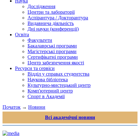
Наука
Дослідження
Центри та лабораторії
Аспірантура / Докторантура
Видавнича діяльність
Дні науки (конференції)
Освіта
Факультети
Бакалаврські програми
Магістерські програми
Сертифікатні програми
Центр забезпечення якості
Ресурси та сервіси
Відділ у справах студентства
Наукова бібліотека
Культурно-мистецький центр
Комп'ютерний центр
Спорт в Академії
Початок
→
Новини
Всі академічні новини