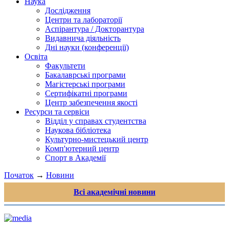
Наука
Дослідження
Центри та лабораторії
Аспірантура / Докторантура
Видавнича діяльність
Дні науки (конференції)
Освіта
Факультети
Бакалаврські програми
Магістерські програми
Сертифікатні програми
Центр забезпечення якості
Ресурси та сервіси
Відділ у справах студентства
Наукова бібліотека
Культурно-мистецький центр
Комп'ютерний центр
Спорт в Академії
Початок
→
Новини
Всі академічні новини