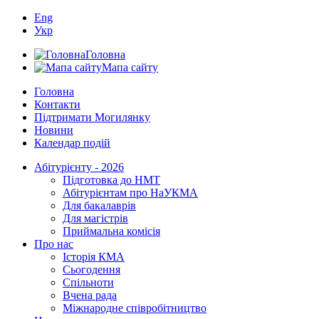
Eng
Укр
Головна
Мапа сайту
Головна
Контакти
Підтримати Могилянку
Новини
Календар подій
Абітурієнту - 2026
Підготовка до НМТ
Абітурієнтам про НаУКМА
Для бакалаврів
Для магістрів
Приймальна комісія
Про нас
Історія КМА
Сьогодення
Спільноти
Вчена рада
Міжнародне співробітництво