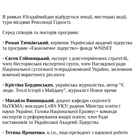
В рамках #Згадаймайдан відбудуться лекції, мистецькі акції,
тури місцями Революції Гідності.
Серед спікерів та лекторів програми:
· Роман Тичківський
, керівник Української академії лідерства
та програми «Економічне лідерство» фонду WNISEF
· Євген Глібовицький
, експерт з довготермінових стратегій,
член Несторівської експертної групи, член Наглядової ради
Національної суспільної телерадіокомпанії України, засновник
компнаії маркетингу pro.mova
· Крістіна Бердинських
, українська журналістка, автор "Є
люди. Теплі історії з Майдану", журналіст Новое время
· Михайло Винницький
, доцент кафедри соціології
НаУКМА; викладач LvBS УКУ; радник Міністра освіти і
науки України; Голова Національної Еразмус+ команди
експертів із реформування вищої освіти; член Ради
наставників та Української Академії Лідерства
· Тетяна Ярошенко
, к.і.н., віце-президент з наукової роботи