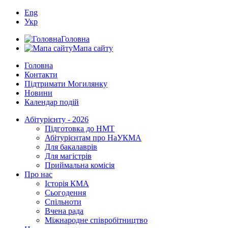
Eng
Укр
Головна
Мапа сайту
Головна
Контакти
Підтримати Могилянку
Новини
Календар подій
Абітурієнту - 2026
Підготовка до НМТ
Абітурієнтам про НаУКМА
Для бакалаврів
Для магістрів
Приймальна комісія
Про нас
Історія КМА
Сьогодення
Спільноти
Вчена рада
Міжнародне співробітництво