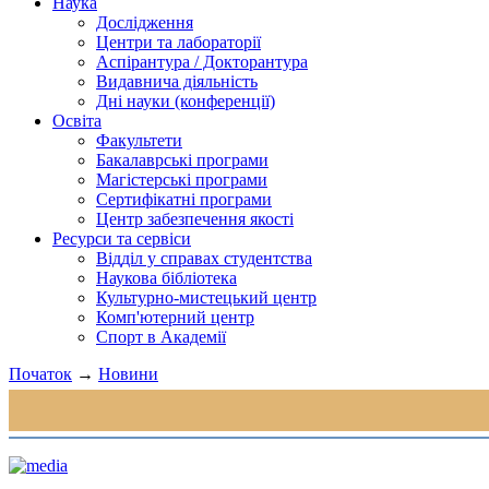
Наука
Дослідження
Центри та лабораторії
Аспірантура / Докторантура
Видавнича діяльність
Дні науки (конференції)
Освіта
Факультети
Бакалаврські програми
Магістерські програми
Сертифікатні програми
Центр забезпечення якості
Ресурси та сервіси
Відділ у справах студентства
Наукова бібліотека
Культурно-мистецький центр
Комп'ютерний центр
Спорт в Академії
Початок
→
Новини