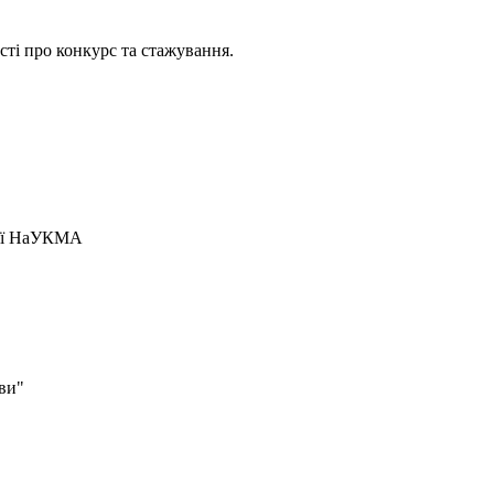
сті про конкурс та стажування.
ції НаУКМА
иви"