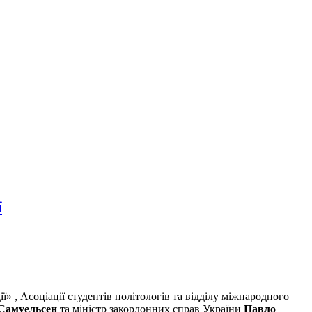
ї
ї» , Асоціації студентів політологів та відділу міжнародного
Самуельсен
та міністр закордонних справ України
Павло