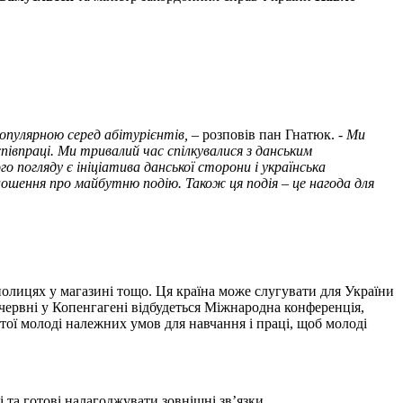
опулярною серед абітурієнтів,
– розповів пан Гнатюк. -
Ми
івпраці. Ми тривалий час спілкувалися з данським
го погляду є ініціатива данської сторони і українська
голошення про майбутню подію. Також ця подія – це нагода для
полицях у магазині тощо. Ця країна може слугувати для України
червні у Копенгагені відбудеться Міжнародна конференція,
тої молоді належних умов для навчання і праці, щоб молоді
 та готові налагоджувати зовнішні зв’язки.