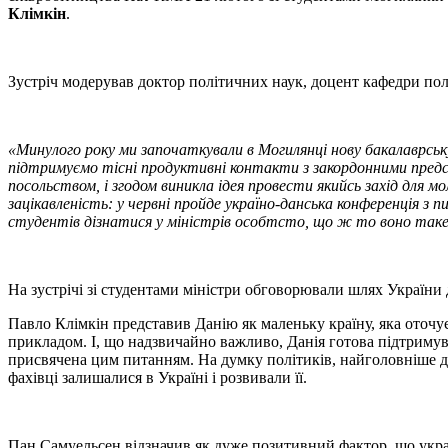
Клімкін
.
Зустріч модерував доктор політичних наук, доцент кафедри п
«Минулого року ми започаткували в Могилянці нову бакалаврськ
підтримуємо тісні продуктивні контакти з закордонними предст
посольством, і згодом виникла ідея провести якийсь захід для мо
зацікавленість: у червні пройде україно-данська конференція з 
студентів дізнатися у міністрів особтсто, що ж то воно так
На зустрічі зі студентами міністри обговорювали шлях України
Павло Клімкін представив Данію як маленьку країну, яка оточу
прикладом. І, що надзвичайно важливо, Данія готова підтримув
присвячена цим питанням. На думку політиків, найголовніше дл
фахівці залишалися в Україні і розвивали її.
Пан Самуельсен відзначив як дуже позитивний фактор, що україн