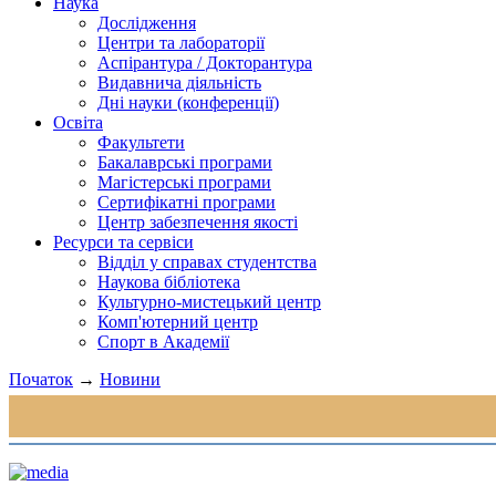
Наука
Дослідження
Центри та лабораторії
Аспірантура / Докторантура
Видавнича діяльність
Дні науки (конференції)
Освіта
Факультети
Бакалаврські програми
Магістерські програми
Сертифікатні програми
Центр забезпечення якості
Ресурси та сервіси
Відділ у справах студентства
Наукова бібліотека
Культурно-мистецький центр
Комп'ютерний центр
Спорт в Академії
Початок
→
Новини