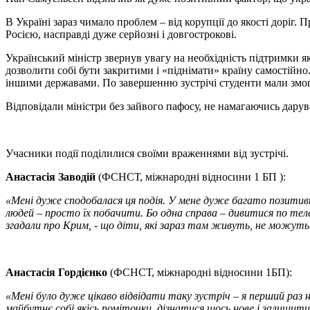
В Україні зараз чимало проблем – від корупції до якості доріг. 
Росією, насправді дуже серйозні і довгострокові.
Український міністр звернув увагу на необхідність підтримки я
дозволити собі бути закритими і «піднімати» країну самостій
іншими державами. По завершенню зустрічі студенти мали змогу
Відповідали міністри без зайвого пафосу, не намагаючись даруват
Учасники події поділилися своїми враженнями від зустрічі.
Анастасія Заводій
(ФСНСТ, міжнародні відносини 1 БП ):
«Мені дуже сподобалася ця подія. У мене дуже багато позитив
людей – просто їх побачити. Бо одна справа – дивитися по тел
згадали про Крим, - що діти, які зараз там живуть, не можуть 
Анастасія Гордієнко
(ФСНСТ, міжнародні відносини 1БП):
«Мені було дуже цікаво відвідати таку зустріч – я перший раз н
майбутнє собі якісь поміточки, дізнатися щось нове і залишити 