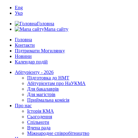
Eng
Укр
Головна
Мапа сайту
Головна
Контакти
Підтримати Могилянку
Новини
Календар подій
Абітурієнту - 2026
Підготовка до НМТ
Абітурієнтам про НаУКМА
Для бакалаврів
Для магістрів
Приймальна комісія
Про нас
Історія КМА
Сьогодення
Спільноти
Вчена рада
Міжнародне співробітництво