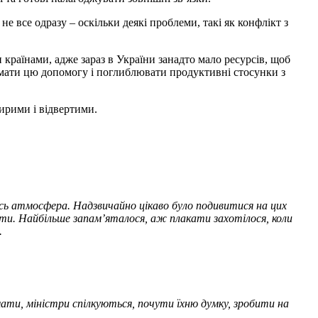
не все одразу – оскільки деякі проблеми, такі як конфлікт з
 країнами, адже зараз в України занадто мало ресурсів, щоб
ймати цю допомогу і поглиблювати продуктивні стосунки з
щирими і відвертими.
ась атмосфера. Надзвичайно цікаво було подивитися на цих
ити. Найбільше запам’яталося, аж плакати захотілося, коли
.
омати, міністри спілкуються, почути їхню думку, зробити на