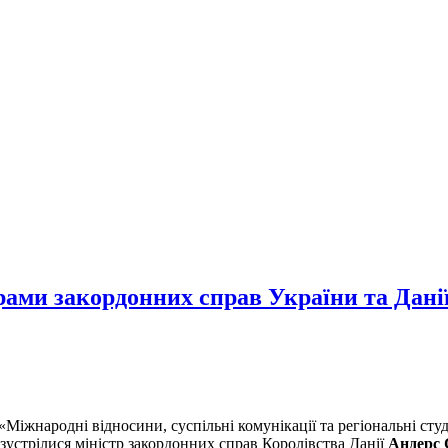
трами закордонних справ України та Дані
Міжнародні відносини, суспільні комунікації та регіональні студі
устрілися міністр закордонних справ Королівства Данії
Андерс 