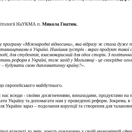
олітології НаУКМА п.
Микола Гнатюк
.
у програму «Міжнародні відносини», яка відразу ж стала дуже п
авництвами в Україні. Нинішня зустріч - якраз продукт такої сп
лоді, для студентів, взаємокорисний для обох сторін. З політично
питань реформ в Україні, тож захід у Могилянці - це своєрідне о
е – будувати свою дипломатичну країну?
».
 до європейського майбутнього.
є нас всюди - своїми досягненнями, винаходами, продуктами на 
ати Україну та допомагати нам у проведенні реформ. Зокрема, в 
я України зараз – подолання корупції та створення для таланови
ці відкриті до змін, хочуть покращень у своїй економічній сфері