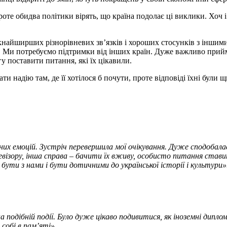
Проте обидва політики вірять, що країна подолає ці виклики. Хоч і 
кнайширших різнорівневих зв’язків і хороших стосунків з іншими
но. Ми потребуємо підтримки від інших країн. Дуже важливо при
 поставити питання, які їх цікавили.
и надію там, де її хотілося б почути, проте відповіді їхні були 
них емоцій. Зустріч перевершила мої очікування. Дуже сподобал
евізору, інша справа – бачити їх вживу, особисто питання став
бути з нами і бути дотичними до української історії і культури»
а подібній події. Було дуже цікаво подивитися, як іноземні дипл
собі в пам’яті».