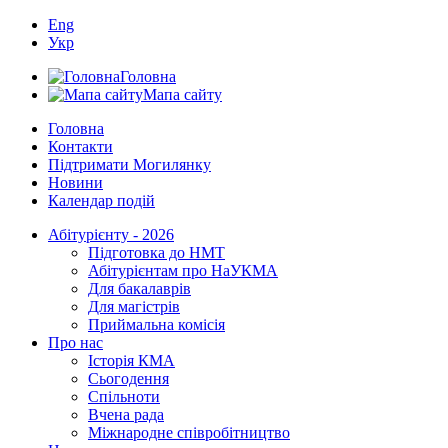
Eng
Укр
Головна
Мапа сайту
Головна
Контакти
Підтримати Могилянку
Новини
Календар подій
Абітурієнту - 2026
Підготовка до НМТ
Абітурієнтам про НаУКМА
Для бакалаврів
Для магістрів
Приймальна комісія
Про нас
Історія КМА
Сьогодення
Спільноти
Вчена рада
Міжнародне співробітництво