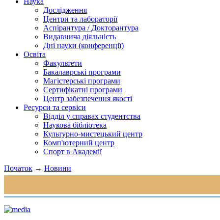
Наука
Дослідження
Центри та лабораторії
Аспірантура / Докторантура
Видавнича діяльність
Дні науки (конференції)
Освіта
Факультети
Бакалаврські програми
Магістерські програми
Сертифікатні програми
Центр забезпечення якості
Ресурси та сервіси
Відділ у справах студентства
Наукова бібліотека
Культурно-мистецький центр
Комп'ютерний центр
Спорт в Академії
Початок
→
Новини