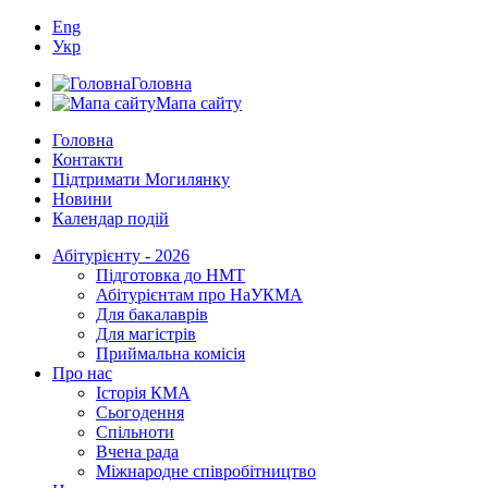
Eng
Укр
Головна
Мапа сайту
Головна
Контакти
Підтримати Могилянку
Новини
Календар подій
Абітурієнту - 2026
Підготовка до НМТ
Абітурієнтам про НаУКМА
Для бакалаврів
Для магістрів
Приймальна комісія
Про нас
Історія КМА
Сьогодення
Спільноти
Вчена рада
Міжнародне співробітництво