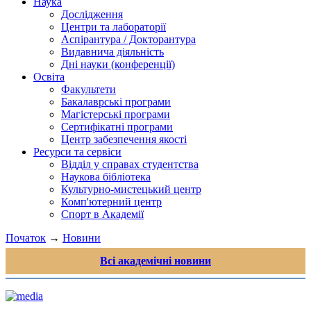
Наука
Дослідження
Центри та лабораторії
Аспірантура / Докторантура
Видавнича діяльність
Дні науки (конференції)
Освіта
Факультети
Бакалаврські програми
Магістерські програми
Сертифікатні програми
Центр забезпечення якості
Ресурси та сервіси
Відділ у справах студентства
Наукова бібліотека
Культурно-мистецький центр
Комп'ютерний центр
Спорт в Академії
Початок
→
Новини
Всі академічні новини