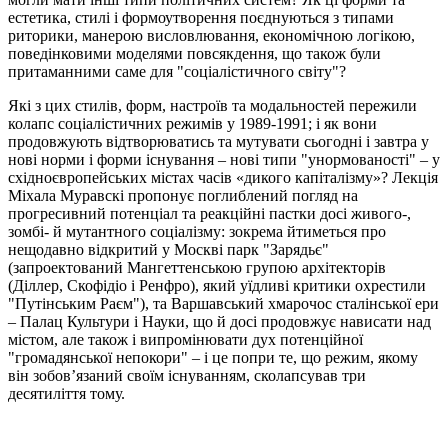
естетика, стилі і формоутворення поєднуються з типами
риторики, манерою висловлювання, економічною логікою,
поведінковими моделями повсякдення, що також були
притаманними саме для "соціалістичного світу"?
Які з цих стилів, форм, настроїв та модальностей пережили
колапс соціалістичних режимів у 1989-1991; і як вони
продовжують відтворюватись та мутувати сьогодні і завтра у
нові норми і форми існування – нові типи "унормованості" – у
східноєвропейських містах часів «дикого капіталізму»? Лекція
Міхала Муравскі пропонує поглиблений погляд на
прогресивний потенціал та реакційні пастки досі живого-,
зомбі- й мутантного соціалізму: зокрема йтиметься про
нещодавно відкритий у Москві парк "Зарядьє"
(запроектований Мангеттенською групою архітекторів
(Діллер, Скофідіо і Ренфро), який уїдливі критики охрестили
"Путінським Раєм"), та Варшавський хмарочос сталінської ери
– Палац Культури і Науки, що й досі продовжує нависати над
містом, але також і випромінювати дух потенційної
"громадянської непокори" – і це попри те, що режим, якому
він зобов’язаний своїм існуванням, сколапсував три
десятиліття тому.