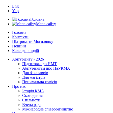
Eng
Укр
Головна
Мапа сайту
Головна
Контакти
Підтримати Могилянку
Новини
Календар подій
Абітурієнту - 2026
Підготовка до НМТ
Абітурієнтам про НаУКМА
Для бакалаврів
Для магістрів
Приймальна комісія
Про нас
Історія КМА
Сьогодення
Спільноти
Вчена рада
Міжнародне співробітництво