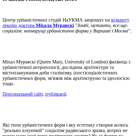
Центр урбаністичних студій НаУКМА запрошує на
відкриту
лекцію доктора
Міхала Муравскі
"Зомбі, мутанти, все-ще-
соціалізм: невмирущі урбаністичні форми у Варшаві і Москві".
Міхал Муравскі (Queen Mary, University of London) фахівець з
урбаністичної антропології, дослідник архітектури та
містопланування доби сталінізму, (пост)соціалістичних
урбаністичних форм, зв'язків між архітектруою та ідеологією
тощо.
Персональний сайт
,
публікації
.
Які типи урбаністичних форм і яку естетику створив колись
"реально існуючий" соціалізм радянського зразка, котрих не
могли мати інші типи політичних систем? Як ці форми та