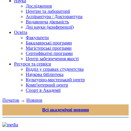
Наука
Дослідження
Центри та лабораторії
Аспірантура / Докторантура
Видавнича діяльність
Дні науки (конференції)
Освіта
Факультети
Бакалаврські програми
Магістерські програми
Сертифікатні програми
Центр забезпечення якості
Ресурси та сервіси
Відділ у справах студентства
Наукова бібліотека
Культурно-мистецький центр
Комп'ютерний центр
Спорт в Академії
Початок
→
Новини
Всі академічні новини