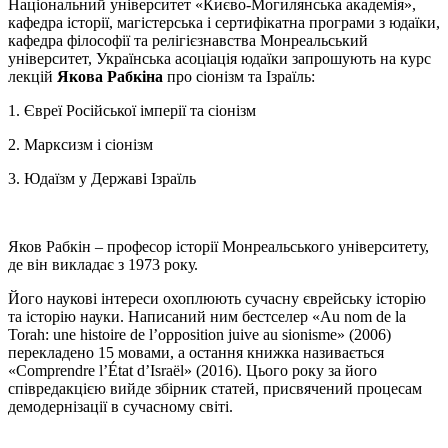
Національний університет «Києво-Могилянська академія»,
кафедра історії, магістерська і сертифікатна програми з юдаїки,
кафедра філософії та релігієзнавства Монреальський
університет, Українська асоціація юдаїки запрошують на курс
лекцій
Якова Рабкіна
про сіонізм та Ізраїль:
1. Євреї Російської імперії та сіонізм
2. Марксизм і сіонізм
3. Юдаїзм у Державі Ізраїль
Яков Рабкін – професор історії Монреальського університету,
де він викладає з 1973 року.
Його наукові інтереси охоплюють сучасну єврейську історію
та історію науки. Написаний ним бестселер «Au nom de la
Torah: une histoire de l’opposition juive au sionisme» (2006)
перекладено 15 мовами, а остання книжка називається
«Comprendre l’État d’Israël» (2016). Цього року за його
співредакцією вийде збірник статей, присвячений процесам
демодернізації в сучасному світі.