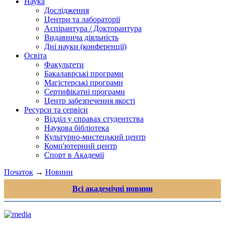
Наука
Дослідження
Центри та лабораторії
Аспірантура / Докторантура
Видавнича діяльність
Дні науки (конференції)
Освіта
Факультети
Бакалаврські програми
Магістерські програми
Сертифікатні програми
Центр забезпечення якості
Ресурси та сервіси
Відділ у справах студентства
Наукова бібліотека
Культурно-мистецький центр
Комп'ютерний центр
Спорт в Академії
Початок
→
Новини
Всі академічні новини