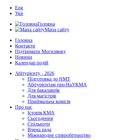
Eng
Укр
Головна
Мапа сайту
Головна
Контакти
Підтримати Могилянку
Новини
Календар подій
Абітурієнту - 2026
Підготовка до НМТ
Абітурієнтам про НаУКМА
Для бакалаврів
Для магістрів
Приймальна комісія
Про нас
Історія КМА
Сьогодення
Спільноти
Вчена рада
Міжнародне співробітництво