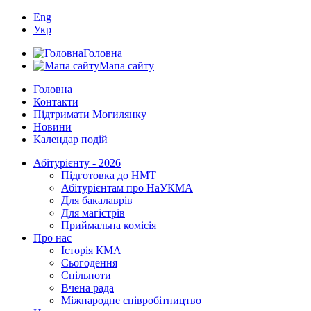
Eng
Укр
Головна
Мапа сайту
Головна
Контакти
Підтримати Могилянку
Новини
Календар подій
Абітурієнту - 2026
Підготовка до НМТ
Абітурієнтам про НаУКМА
Для бакалаврів
Для магістрів
Приймальна комісія
Про нас
Історія КМА
Сьогодення
Спільноти
Вчена рада
Міжнародне співробітництво