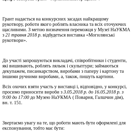
Грант надається на конкурсних засадах найкращому
рукотвору, роботи якого роблять власника та всіх оточуючих
щасливими. З метою визначення переможця у Музеї НаУКМА
з
21 травня 2018 р
. відбудеться виставка «Могилянські
рукотвори».
До участі запрошуються викладачі, співробітники і студенти,
які вишивають, роблять ляльок і скульптури; займаються
декупажем, писанкарством, виробами з паперу і картону та
іншими ручними виробами, а, також, пишуть картини.
Всіх охочих взяти участь у виставці і, відповідно, у конкурсі,
просимо приносити вироби з
3.05.2018 р. до 16.05.2018 р. з
9:00 до 17:00
до Музею НаУКМА ( Поварня, Галшчин дім),
вн. т. 151.
Звертаємо увагу на те, що роботи мають бути оформлені для
експонування, тобто має бути: