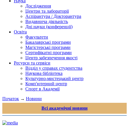
Наука
Дослідження
Центри та лабораторії
Аспірантура / Докторантура
Видавнича діяльність
Дні науки (конференції)
Освіта
Факультети
Бакалаврські програми
Магістерські програми
Сертифікатні програми
Центр забезпечення якості
Ресурси та сервіси
Відділ у справах студентства
Наукова бібліотека
Культурно-мистецький центр
Комп'ютерний центр
Спорт в Академії
Початок
→
Новини
Всі академічні новини