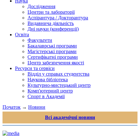
Наука
Дослідження
Центри та лабораторії
Аспірантура / Докторантура
Видавнича діяльність
Дні науки (конференції)
Освіта
Факультети
Бакалаврські програми
Магістерські програми
Сертифікатні програми
Центр забезпечення якості
Ресурси та сервіси
Відділ у справах студентства
Наукова бібліотека
Культурно-мистецький центр
Комп'ютерний центр
Спорт в Академії
Початок
→
Новини
Всі академічні новини