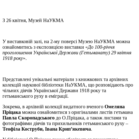
З 26 квітня, Музей НаУКМА
У виставковій залі, на 2-му поверсі Музею НаУКМА можна
ознайомитись з експозицією виставки «
До 100-річчя
проголошення Української Держави (Гетьманату) 29 квітня
1918 року
».
Представлені унікальні матеріали з книжкових та архівних
колекцій наукової бібліотеки НаУКМА, що розповідають про
чільних діячів Української Держави 1918 року та
гетьманського руху в еміграції.
Зокрема, в архівній колекції видатного вченого
Омеляна
Пріцака
можна ознайомитися з оригіналами листів гетьмана
Павла Скоропадського
до О.Пріцака, а також листами та
фотографіями діячів та прихильників гетьманського руху –
Теофіла Коструби, Івана Крип’якевича
.