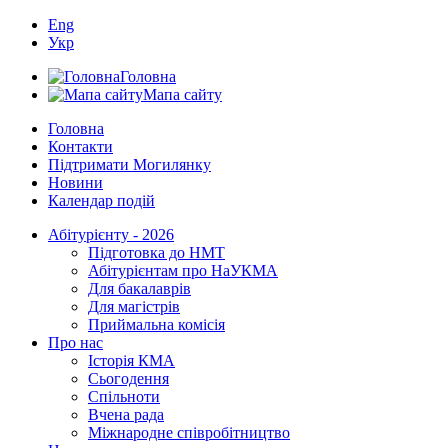
Eng
Укр
Головна
Мапа сайту
Головна
Контакти
Підтримати Могилянку
Новини
Календар подій
Абітурієнту - 2026
Підготовка до НМТ
Абітурієнтам про НаУКМА
Для бакалаврів
Для магістрів
Приймальна комісія
Про нас
Історія КМА
Сьогодення
Спільноти
Вчена рада
Міжнародне співробітництво