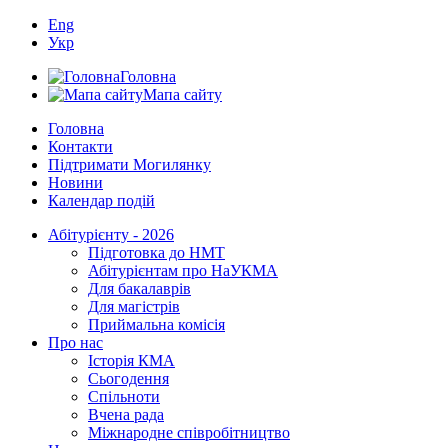
Eng
Укр
Головна
Мапа сайту
Головна
Контакти
Підтримати Могилянку
Новини
Календар подій
Абітурієнту - 2026
Підготовка до НМТ
Абітурієнтам про НаУКМА
Для бакалаврів
Для магістрів
Приймальна комісія
Про нас
Історія КМА
Сьогодення
Спільноти
Вчена рада
Міжнародне співробітництво