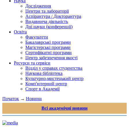
Наука
Дослідження
Центри та лабораторії
Аспірантура / Докторантура
Видавнича діяльність
Дні науки (конференції)
Освіта
Факультети
Бакалаврські програми
Магістерські програми
Сертифікатні програми
Центр забезпечення якості
Ресурси та сервіси
Відділ у справах студентства
Наукова бібліотека
Культурно-мистецький центр
Комп'ютерний центр
Спорт в Академії
Початок
→
Новини
Всі академічні новини