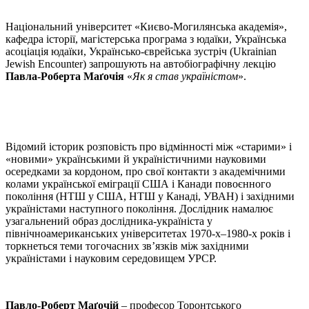
Національний університет «Києво-Могилянська академія»,
кафедра історії, магістерська програма з юдаїки, Українська
асоціація юдаїки, Українсько-єврейська зустріч (Ukrainian
Jewish Encounter) запрошують на автобіографічну лекцію
Павла-Роберта Маґочія
«
Як я став україністом
».
Відомий історик розповість про відмінності між «старими» і
«новими» українськими й україністичними науковими
осередками за кордоном, про свої контакти з академічними
колами української еміграції США і Канади повоєнного
покоління (НТШ у США, НТШ у Канаді, УВАН) і західними
україністами наступного покоління. Дослідник намалює
узагальнений образ дослідника-україніста у
північноамериканських університетах 1970-х–1980-х років і
торкнеться теми тогочасних зв’язків між західними
україністами і науковим середовищем УРСР.
Павло-Роберт Маґочій
– професор Торонтського