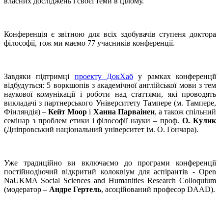
власних досліджень і своєї теми в цілому.
Конференція є звітною для всіх здобувачів ступеня доктора
філософії, тож ми маємо 77 учасників конференції.
Завдяки підтримці
проекту ДокХаб
у рамках конференції
відбудуться: 5 воркшопів з академічної англійської мови з тем
наукової комунікації і роботи над статтями, які проводять
викладачі з партнерського Університету Тампере (м. Тампере,
Фінляндія) –
Кейт Моор
і
Ханна Парваінен
, а також спільний
семінар з проблем етики і філософії науки – проф.
О. Кулик
(Дніпровський національний університет ім. О. Гончара).
Уже традиційно ви включаємо до програми конференції
постійнодіючий відкритий колоквіум для аспірантів - Open
NaUKMA Social Sciences and Humanities Research Colloquium
(модератор –
Андре Гертель
, асоційований професор DAAD).