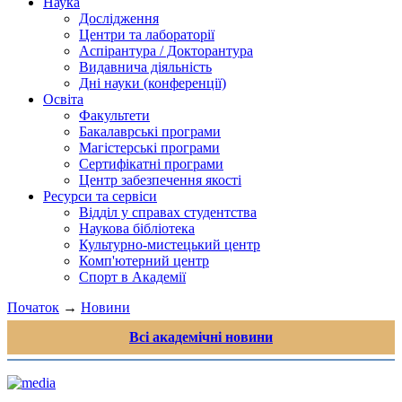
Наука
Дослідження
Центри та лабораторії
Аспірантура / Докторантура
Видавнича діяльність
Дні науки (конференції)
Освіта
Факультети
Бакалаврські програми
Магістерські програми
Сертифікатні програми
Центр забезпечення якості
Ресурси та сервіси
Відділ у справах студентства
Наукова бібліотека
Культурно-мистецький центр
Комп'ютерний центр
Спорт в Академії
Початок
→
Новини
Всі академічні новини