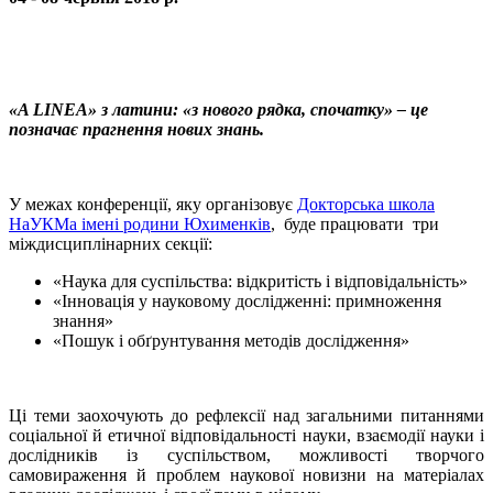
«A LINEA» з латини: «з нового рядка, спочатку» – це
позначає прагнення нових знань.
У межах конференції, яку організовує
Докторська школа
НаУКМа імені родини Юхименків
, буде працювати три
міждисциплінарних секції:
«Наука для суспільства: відкритість і відповідальність»
«Інновація у науковому дослідженні: примноження
знання»
«Пошук і обґрунтування методів дослідження»
Ці теми заохочують до рефлексії над загальними питаннями
соціальної й етичної відповідальності науки, взаємодії науки і
дослідників із суспільством, можливості творчого
самовираження й проблем наукової новизни на матеріалах