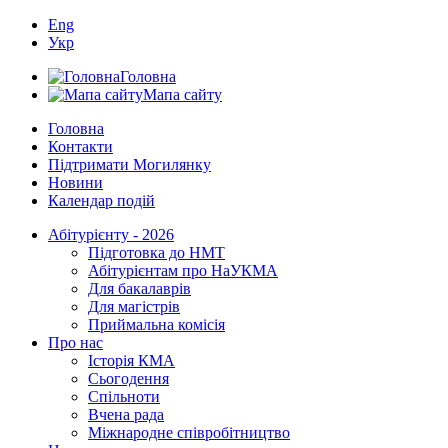
Eng
Укр
Головна
Мапа сайту
Головна
Контакти
Підтримати Могилянку
Новини
Календар подій
Абітурієнту - 2026
Підготовка до НМТ
Абітурієнтам про НаУКМА
Для бакалаврів
Для магістрів
Приймальна комісія
Про нас
Історія КМА
Сьогодення
Спільноти
Вчена рада
Міжнародне співробітництво