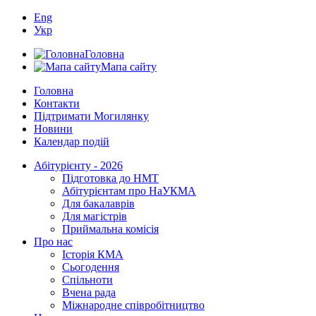
Eng
Укр
Головна
Мапа сайту
Головна
Контакти
Підтримати Могилянку
Новини
Календар подій
Абітурієнту - 2026
Підготовка до НМТ
Абітурієнтам про НаУКМА
Для бакалаврів
Для магістрів
Приймальна комісія
Про нас
Історія КМА
Сьогодення
Спільноти
Вчена рада
Міжнародне співробітництво