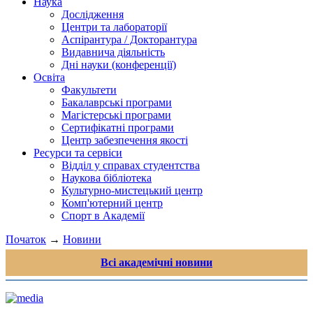
Наука
Дослідження
Центри та лабораторії
Аспірантура / Докторантура
Видавнича діяльність
Дні науки (конференції)
Освіта
Факультети
Бакалаврські програми
Магістерські програми
Сертифікатні програми
Центр забезпечення якості
Ресурси та сервіси
Відділ у справах студентства
Наукова бібліотека
Культурно-мистецький центр
Комп'ютерний центр
Спорт в Академії
Початок
→
Новини
Всі академічні новини