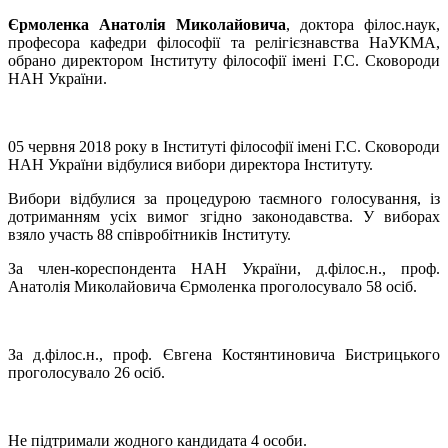
Єрмоленка Анатолія Миколайовича
, доктора філос.наук,
професора кафедри філософії та релігієзнавства НаУКМА,
обрано директором Інституту філософії імені Г.С. Сковороди
НАН України.
05 червня 2018 року в Інституті філософії імені Г.С. Сковороди
НАН України відбулися вибори директора Інституту.
Вибори відбулися за процедурою таємного голосування, із
дотриманням усіх вимог згідно законодавства. У виборах
взяло участь 88 співробітників Інституту.
За член-кореспондента НАН України, д.філос.н., проф.
Анатолія Миколайовича Єрмоленка проголосувало 58 осіб.
За д.філос.н., проф. Євгена Костянтиновича Бистрицького
проголосувало 26 осіб.
Не підтримали жодного кандидата 4 особи.