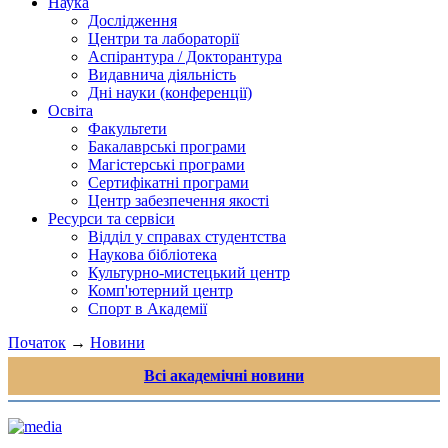
Наука
Дослідження
Центри та лабораторії
Аспірантура / Докторантура
Видавнича діяльність
Дні науки (конференції)
Освіта
Факультети
Бакалаврські програми
Магістерські програми
Сертифікатні програми
Центр забезпечення якості
Ресурси та сервіси
Відділ у справах студентства
Наукова бібліотека
Культурно-мистецький центр
Комп'ютерний центр
Спорт в Академії
Початок
→
Новини
Всі академічні новини