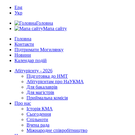
Eng
Укр
Головна
Мапа сайту
Головна
Контакти
Підтримати Могилянку
Новини
Календар подій
Абітурієнту - 2026
Підготовка до НМТ
Абітурієнтам про НаУКМА
Для бакалаврів
Для магістрів
Приймальна комісія
Про нас
Історія КМА
Сьогодення
Спільноти
Вчена рада
Міжнародне співробітництво