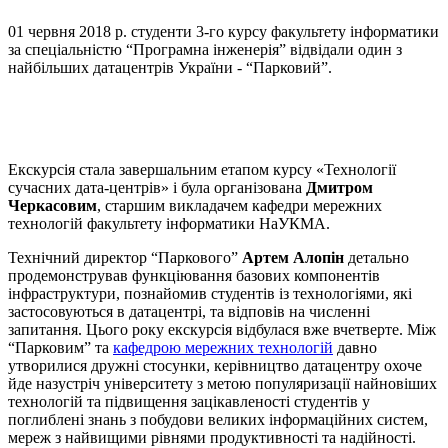
01 червня 2018 р. студенти 3-го курсу факультету інформатики
за спеціальністю “Програмна інженерія” відвідали один з
найбільших датацентрів України - “Парковий”.
Екскурсія стала завершальним етапом курсу «Технології
сучасних дата-центрів» і була організована
Дмитром
Черкасовим
, старшим викладачем кафедри мережних
технологій факультету інформатики НаУКМА.
Технічний директор “Паркового”
Артем Алопін
детально
продемонстрував функціювання базових компонентів
інфраструктури, познайомив студентів із технологіями, які
застосовуються в датацентрі, та відповів на численні
запитання. Цього року екскурсія відбулася вже вчетверте. Між
“Парковим” та
кафедрою мережних технологій
давно
утворилися дружні стосунки, керівництво датацентру охоче
йде назустріч університету з метою популяризації найновіших
технологій та підвищення зацікавленості студентів у
поглиблені знань з побудови великих інформаційних систем,
мереж з найвищими рівнями продуктивності та надійності.