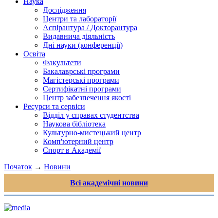
Наука
Дослідження
Центри та лабораторії
Аспірантура / Докторантура
Видавнича діяльність
Дні науки (конференції)
Освіта
Факультети
Бакалаврські програми
Магістерські програми
Сертифікатні програми
Центр забезпечення якості
Ресурси та сервіси
Відділ у справах студентства
Наукова бібліотека
Культурно-мистецький центр
Комп'ютерний центр
Спорт в Академії
Початок
→
Новини
Всі академічні новини