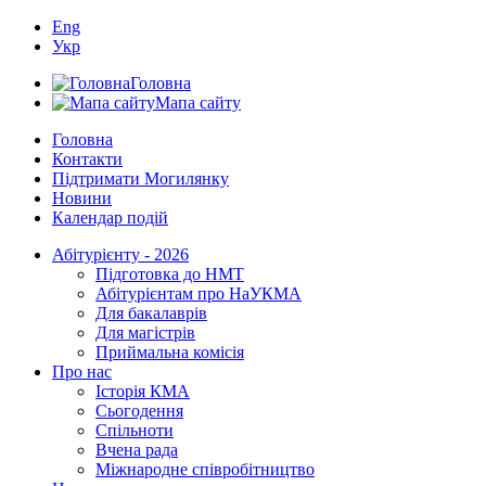
Eng
Укр
Головна
Мапа сайту
Головна
Контакти
Підтримати Могилянку
Новини
Календар подій
Абітурієнту - 2026
Підготовка до НМТ
Абітурієнтам про НаУКМА
Для бакалаврів
Для магістрів
Приймальна комісія
Про нас
Історія КМА
Сьогодення
Спільноти
Вчена рада
Міжнародне співробітництво