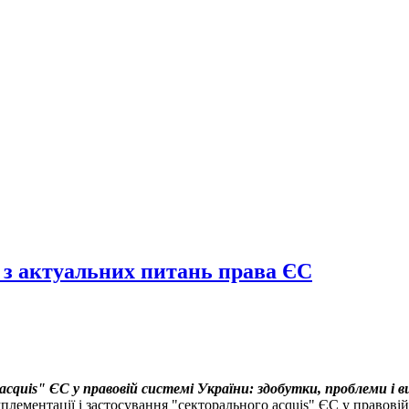
з актуальних питань права ЄС
cquis" ЄС у правовій системі України: здобутки, проблеми і 
мплементації і застосування "секторального acquis" ЄС у правовій