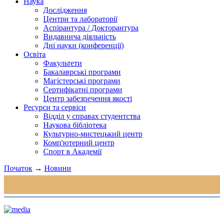
Наука
Дослідження
Центри та лабораторії
Аспірантура / Докторантура
Видавнича діяльність
Дні науки (конференції)
Освіта
Факультети
Бакалаврські програми
Магістерські програми
Сертифікатні програми
Центр забезпечення якості
Ресурси та сервіси
Відділ у справах студентства
Наукова бібліотека
Культурно-мистецький центр
Комп'ютерний центр
Спорт в Академії
Початок
→
Новини