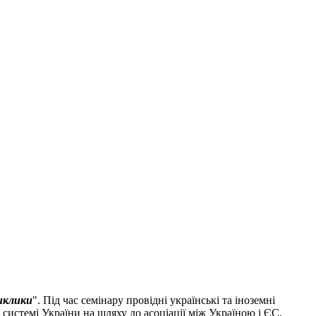
виклики
". Під час семінару провідні українські та іноземні
 системі України на шляху до асоціації між Україною і ЄС.