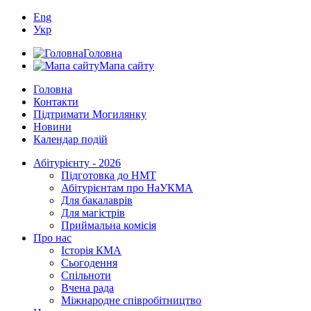
Eng
Укр
Головна
Мапа сайту
Головна
Контакти
Підтримати Могилянку
Новини
Календар подій
Абітурієнту - 2026
Підготовка до НМТ
Абітурієнтам про НаУКМА
Для бакалаврів
Для магістрів
Приймальна комісія
Про нас
Історія КМА
Сьогодення
Спільноти
Вчена рада
Міжнародне співробітництво