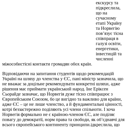
екскурсу та
підкреслила,
що на
сучасному
етапі Україну
та Норвегію
пов’язує тісна
співпраця в
галузі освіти,
енергетики,
інвестицій та
численні
міжособистісні контакти громадян обох країн.
Відповідаючи на запитання студентів щодо рекомендацій
Україні на шляху до членства у ЄС, пані міністр зазначила, що
не вважає за доцільне рекомендувати конкретні шляхи, адже
рішення має приймати український народ. Іне Еріксен
Сьорайде зазначає, що Норвегія дуже тісно співпрацює з
Європейським Союзом, бо це вигідно та важливо для країни,
адже ЄС – це не лише членство, а й фундаментальні цінності,
котрі беззастережно поділяють усі члени спільноти. І хоча
Норвегія формально не є країною-членом ЄС, але поділяє
повагу до демократії, норм права та свободи, як об’єднавчі для
всього європейського континенту принципи.ідкреслила, що