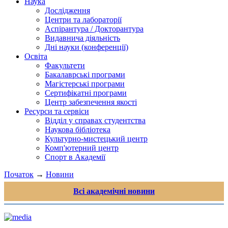
Наука
Дослідження
Центри та лабораторії
Аспірантура / Докторантура
Видавнича діяльність
Дні науки (конференції)
Освіта
Факультети
Бакалаврські програми
Магістерські програми
Сертифікатні програми
Центр забезпечення якості
Ресурси та сервіси
Відділ у справах студентства
Наукова бібліотека
Культурно-мистецький центр
Комп'ютерний центр
Спорт в Академії
Початок
→
Новини
Всі академічні новини