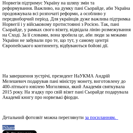
Норвегія підтримує Україну на шляху змін та
реформування. Важливо, на думку пані Сьорайде, аби Україна
продовжувала всі розпочаті реформи, а особливо у
передвиборчий період. Для українців дуже важлива підтримка
Норвегії і у військовому протистоянні з Росією. Так, пані
Сьорайде, у рамках свого візиту, відвідала лінію розмежування
на Сході. За її словами, вона зробила це, аби люди за межами
України не забували про те, що тут, у самому центрі
Європейського континенту, відбуваються бойові дії.
На завершення зустрічі, президент НаУКМА Андрій
Мелешевич подарував пані міністру монету, виготовлену до
400-літнього ювілею Могилянки, який Академія святкувала
2015 року. На згадку про свій візит пані Сьорайде подарувала
Академії книгу про норвезькі фіорди.
Детальний фотозвіт можна переглянути
за посиланням.
f
Share