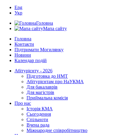
Eng
Укр
Головна
Мапа сайту
Головна
Контакти
Підтримати Могилянку
Новини
Календар подій
Абітурієнту - 2026
Підготовка до НМТ
Абітурієнтам про НаУКМА
Для бакалаврів
Для магістрів
Приймальна комісія
Про нас
Історія КМА
Сьогодення
Спільноти
Вчена рада
Міжнародне співробітництво