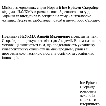
Міністр закордонних справ Норвегії
Іне Еріксен Сьорайде
відвідала НаУКМА в рамках свого 3-денного візиту до
України та виступила із лекцією на тему «
Міжнародна
політика Норвегії: глобальний погляд із точки зору Європи»
.
Президент НаУКМА
Андрій Мелешевич
представив пані
Сьорайде та подякував за візит до Академії. Він зазначив, що
могилянці пишаються тим, що представляють українську
університетську спільноту на міжнародному рівні і є
прогресивною частиною поступу освітніх та суспільних
інновацій.
Іне Еріксен
Сьорайде
розпочала
лекцію із
короткого
історичного