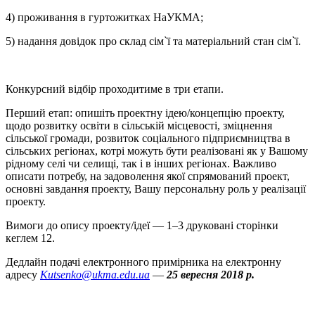
4) проживання в гуртожитках НаУКМА;
5) надання довідок про склад сім`ї та матеріальний стан сім`ї.
Конкурсний відбір проходитиме в три етапи.
Перший етап: опишіть проектну ідею/концепцію проекту,
щодо розвитку освіти в сільській місцевості, зміцнення
сільської громади, розвиток соціального підприємництва в
сільських регіонах, котрі можуть бути реалізовані як у Вашому
рідному селі чи селищі, так і в інших регіонах. Важливо
описати потребу, на задоволення якої спрямований проект,
основні завдання проекту, Вашу персональну роль у реалізації
проекту.
Вимоги до опису проекту/ідеї — 1–3 друковані сторінки
кеглем 12.
Дедлайн подачі електронного примірника на електронну
адресу
Kutsenko@ukma.edu.ua
—
25 вересня 2018 р.