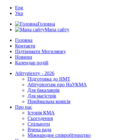
Eng
Укр
Головна
Мапа сайту
Головна
Контакти
Підтримати Могилянку
Новини
Календар подій
Абітурієнту - 2026
Підготовка до НМТ
Абітурієнтам про НаУКМА
Для бакалаврів
Для магістрів
Приймальна комісія
Про нас
Історія КМА
Сьогодення
Спільноти
Вчена рада
Міжнародне співробітництво