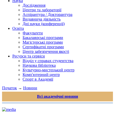
Наука
Дослідження
Центри та лабораторії
Аспірантура / Докторантура
Видавнича діяльність
Дні науки (конференції)
Освіта
Факультети
Бакалаврські програми
Магістерські програми
Сертифікатні програми
Центр забезпечення якості
Ресурси та сервіси
Відділ у справах студентства
Наукова бібліотека
Культурно-мистецький центр
Комп'ютерний центр
Спорт в Академії
Початок
→
Новини
Всі академічні новини