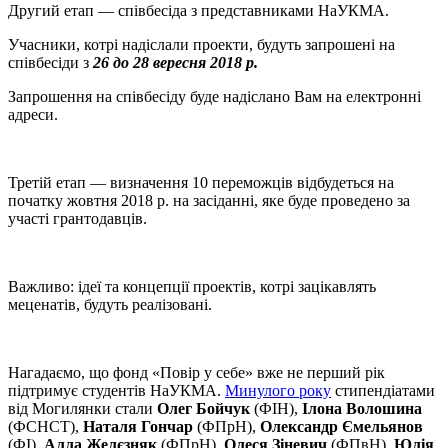
Другий етап — співбесіда з представниками НаУКМА.
Учасники, котрі надіслали проекти, будуть запрошені на
співбесіди з
26 до 28 вересня 2018 р.
Запрошення на співбесіду буде надіслано Вам на електронні
адреси.
Третій етап — визначення 10 переможців відбудеться на
початку жовтня 2018 р. на засіданні, яке буде проведено за
участі грантодавців.
Важливо: ідеї та концепції проектів, котрі зацікавлять
меценатів, будуть реалізовані.
Нагадаємо, що фонд «Повір у себе» вже не перший рік
підтримує студентів НаУКМА.
Минулого року
стипендіатами
від Могилянки стали
Олег Бойчук
(ФІН),
Ілона Волошина
(ФСНСТ),
Наталя Гончар
(ФПрН),
Олександр Ємельянов
(ФІ),
Алла Желєзняк
(ФПрН),
Олеся Зіневич
(ФПвН),
Юлія