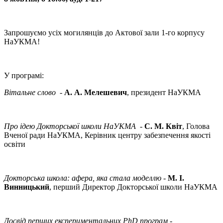
Запрошуємо усіх могилянців до Актової зали 1-го корпусу
НаУКМА!
У програмі:
Вітальне слово
-
А. А. Мелешевич
, президент НаУКМА
Про ідею Докторської школи НаУКМА
-
С. М. Квіт
, Голова
Вченої ради НаУКМА, Керівник центру забезпечення якості
освіти
Докторська школа: афера, яка стала моделлю
-
М. І.
Винницький
, перший Директор Докторської школи НаУКМА
Досвід перших експериментальних PhD програм -