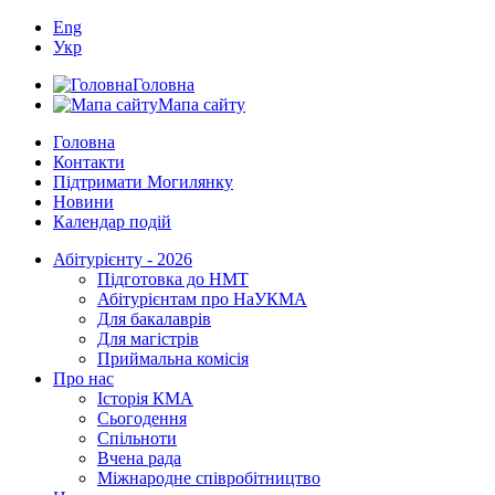
Eng
Укр
Головна
Мапа сайту
Головна
Контакти
Підтримати Могилянку
Новини
Календар подій
Абітурієнту - 2026
Підготовка до НМТ
Абітурієнтам про НаУКМА
Для бакалаврів
Для магістрів
Приймальна комісія
Про нас
Історія КМА
Сьогодення
Спільноти
Вчена рада
Міжнародне співробітництво