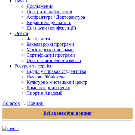
Наука
Дослідження
Центри та лабораторії
Аспірантура / Докторантура
Видавнича діяльність
Дні науки (конференції)
Освіта
Факультети
Бакалаврські програми
Магістерські програми
Сертифікатні програми
Центр забезпечення якості
Ресурси та сервіси
Відділ у справах студентства
Наукова бібліотека
Культурно-мистецький центр
Комп'ютерний центр
Спорт в Академії
Початок
→
Новини
Всі академічні новини