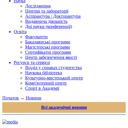
Наука
Дослідження
Центри та лабораторії
Аспірантура / Докторантура
Видавнича діяльність
Дні науки (конференції)
Освіта
Факультети
Бакалаврські програми
Магістерські програми
Сертифікатні програми
Центр забезпечення якості
Ресурси та сервіси
Відділ у справах студентства
Наукова бібліотека
Культурно-мистецький центр
Комп'ютерний центр
Спорт в Академії
Початок
→
Новини
Всі академічні новини