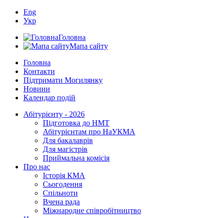
Eng
Укр
Головна
Мапа сайту
Головна
Контакти
Підтримати Могилянку
Новини
Календар подій
Абітурієнту - 2026
Підготовка до НМТ
Абітурієнтам про НаУКМА
Для бакалаврів
Для магістрів
Приймальна комісія
Про нас
Історія КМА
Сьогодення
Спільноти
Вчена рада
Міжнародне співробітництво