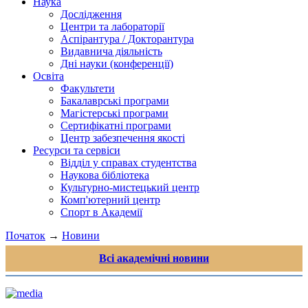
Наука
Дослідження
Центри та лабораторії
Аспірантура / Докторантура
Видавнича діяльність
Дні науки (конференції)
Освіта
Факультети
Бакалаврські програми
Магістерські програми
Сертифікатні програми
Центр забезпечення якості
Ресурси та сервіси
Відділ у справах студентства
Наукова бібліотека
Культурно-мистецький центр
Комп'ютерний центр
Спорт в Академії
Початок
→
Новини
Всі академічні новини