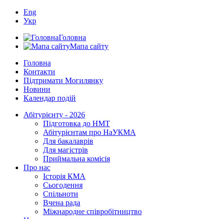
Eng
Укр
Головна
Мапа сайту
Головна
Контакти
Підтримати Могилянку
Новини
Календар подій
Абітурієнту - 2026
Підготовка до НМТ
Абітурієнтам про НаУКМА
Для бакалаврів
Для магістрів
Приймальна комісія
Про нас
Історія КМА
Сьогодення
Спільноти
Вчена рада
Міжнародне співробітництво