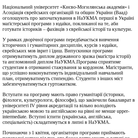
Національний університет «Києво-Могилянська академія» і
Асоціація єврейських організацій та общин України (Ваад)
оголошують про започаткування в НаУКМА першої в Україні
маґістерської програми з юдаїки, покликаної на те, аби
готувати істориків – фахівців з єврейської історії та культури.
У рамках дворічної програми передбачається вивчення
історичних і гуманітарних дисциплін, курсів з юдаїки,
єврейських мов іврит і їдиш. Випускники програми
отримуватимуть диплом державного зразка (маґістра історії)
та англомовний диплом НаУКМА.Програма сприятиме
студентам в отриманні стажування за кордоном. Маґістранти,
що успішно виконуватимуть індивідуальний навчальний
план, отримуватимуть стипендію. Студенти з інших міст
забезпечуватимуться гуртожитком.
Вступати на програму мають право гуманітарії (історики,
філологи, культурологи, філософи), що закінчили бакалаврат в
університеті IV рівня акредитації та вільно володіють
українською мовою та англійською на рівні не менше upper-
intermediate. Вступні іспити (українська, англійська,
спеціальність) складатимуться в липні в НаУКМА.
Починаючи з 1 квітня, організатори програми приймають