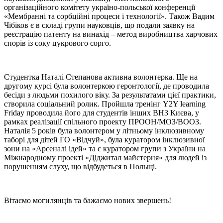
організаційного комітету україно-польської конференції
«Мембранні та сорбційні процеси і технології». Також Вадим
Чібіков є в складі групи науковців, що подали заявку на
реєстрацію патенту на винахід – метод виробництва харчових
спорів із соку цукрового сорго.
Студентка Наталі Степанова активна волонтерка. Ще на
другому курсі була волонтеркою геронтології, де проводила
бесіди з людьми похилого віку. За результатами цієї практики,
створила соціальний ролик. Пройшла тренінг Y2Y learning
Friday проводила його для студентів інших ВНЗ Києва, у
рамках реалізації спільного проекту ПРООН/МОЗ/ВООЗ.
Наталія 5 років була волонтером у літньому інклюзивному
таборі для дітей ГО «Відчуй», була куратором інклюзивної
зони на «Арсеналі ідей» та є куратором групи з України на
Міжнародному проекті «Діджитал майстерня» для людей із
порушенням слуху, що відбудеться в Польщі.
Вітаємо могилянців та бажаємо нових звершень!