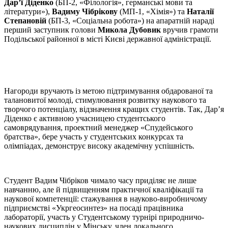
Дар’ї Діденко
(БП-2, «Філологія», германські мови та
літератури»),
Вадиму Чібрікову
(МП-1, «Хімія») та
Наталії
Степановій
(БП-3, «Соціальна робота») на апаратній нараді
перший заступник голови
Микола Дубовик
вручив грамоти
Подільської районної в місті Києві державної адміністрації.
Нагороди вручають із метою підтримування обдарованої та
талановитої молоді, стимулювання розвитку наукового та
творчого потенціалу, відзначення кращих студентів. Так, Дар’я
Діденко є активною учасницею студентського
самоврядування, проектний менеджер «Спудейського
братства», бере участь у студентських конкурсах та
олімпіадах, демонструє високу академічну успішність.
Студент Вадим Чібріков чимало часу приділяє не лише
навчанню, але й підвищенням практичної кваліфікації та
наукової компетенції: стажування в науково-виробничому
підприємстві «Укргеосинтез» на посаді працівника
лабораторії, участь у Студентському турнірі природничо-
наукових дисциплін у Мінську, член локального