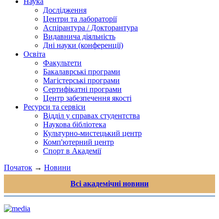
Наука
Дослідження
Центри та лабораторії
Аспірантура / Докторантура
Видавнича діяльність
Дні науки (конференції)
Освіта
Факультети
Бакалаврські програми
Магістерські програми
Сертифікатні програми
Центр забезпечення якості
Ресурси та сервіси
Відділ у справах студентства
Наукова бібліотека
Культурно-мистецький центр
Комп'ютерний центр
Спорт в Академії
Початок
→
Новини
Всі академічні новини