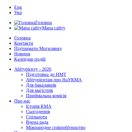
Eng
Укр
Головна
Мапа сайту
Головна
Контакти
Підтримати Могилянку
Новини
Календар подій
Абітурієнту - 2026
Підготовка до НМТ
Абітурієнтам про НаУКМА
Для бакалаврів
Для магістрів
Приймальна комісія
Про нас
Історія КМА
Сьогодення
Спільноти
Вчена рада
Міжнародне співробітництво