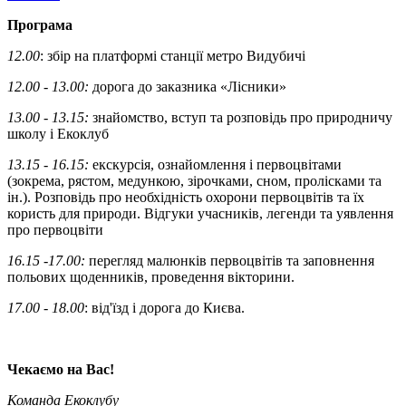
Програма
12.00
: збір на платформі станції метро Видубичі
12.00 - 13.00:
дорога до заказника «Лісники»
13.00 - 13.15:
знайомство, вступ та розповідь про природничу
школу і Екоклуб
13.15 - 16.15:
екскурсія, ознайомлення і первоцвітами
(зокрема, рястом, медункою, зірочками, сном, пролісками та
ін.). Розповідь про необхідність охорони первоцвітів та їх
користь для природи. Відгуки учасників, легенди та уявлення
про первоцвіти
16.15 -17.00:
перегляд малюнків первоцвітів та заповнення
польових щоденників, проведення вікторини.
17.00 - 18.00
: від'їзд і дорога до Києва.
Чекаємо на Вас!
Команда Екоклубу