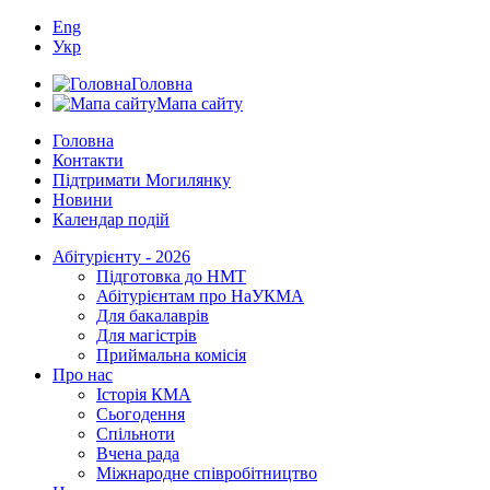
Eng
Укр
Головна
Мапа сайту
Головна
Контакти
Підтримати Могилянку
Новини
Календар подій
Абітурієнту - 2026
Підготовка до НМТ
Абітурієнтам про НаУКМА
Для бакалаврів
Для магістрів
Приймальна комісія
Про нас
Історія КМА
Сьогодення
Спільноти
Вчена рада
Міжнародне співробітництво