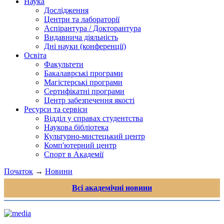
Наука
Дослідження
Центри та лабораторії
Аспірантура / Докторантура
Видавнича діяльність
Дні науки (конференції)
Освіта
Факультети
Бакалаврські програми
Магістерські програми
Сертифікатні програми
Центр забезпечення якості
Ресурси та сервіси
Відділ у справах студентства
Наукова бібліотека
Культурно-мистецький центр
Комп'ютерний центр
Спорт в Академії
Початок
→
Новини
Всі академічні новини