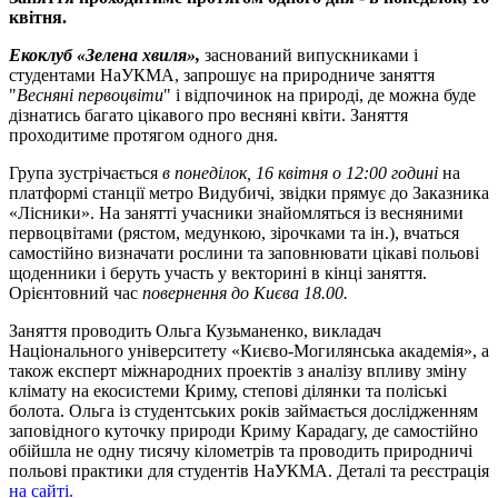
квітня.
Екоклуб «Зелена хвиля»,
заснований випускниками і
студентами НаУКМА, запрошує на природниче заняття
"
Весняні первоцвіти
" і відпочинок на природі, де можна буде
дізнатись багато цікавого про весняні квіти. Заняття
проходитиме протягом одного дня.
Група зустрічається
в понеділок, 16 квітня о 12:00 годині
на
платформі станції метро Видубичі, звідки прямує до Заказника
«Лісники». На занятті учасники знайомляться із весняними
первоцвітами (рястом, медункою, зірочками та ін.), вчаться
самостійно визначати рослини та заповнювати цікаві польові
щоденники і беруть участь у векторині в кінці заняття.
Орієнтовний час
повернення до Києва 18.00.
Заняття проводить Ольга Кузьманенко, викладач
Національного університету «Києво-Могилянська академія», а
також експерт міжнародних проектів з аналізу впливу зміну
клімату на екосистеми Криму, степові ділянки та поліські
болота. Ольга із студентських років займається дослідженням
заповідного куточку природи Криму Карадагу, де самостійно
обійшла не одну тисячу кілометрів та проводить природничі
польові практики для студентів НаУКМА. Деталі та реєстрація
на сайті.