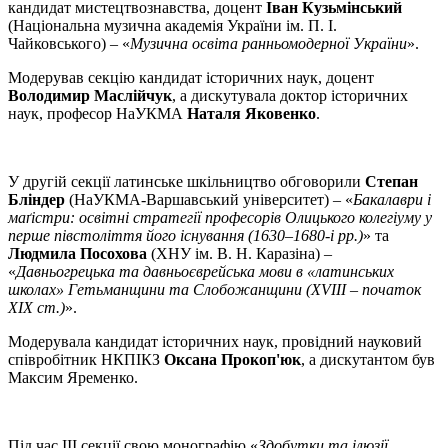
кандидат мистецтвознавства, доцент
Іван Кузьмінський
(Національна музична академія України ім. П. І.
Чайковського) – «
Музична освіта ранньомодерної України
».
Модерував секцію кандидат історичних наук, доцент
Володимир Маслійчук
, а дискутувала доктор історичних
наук, професор НаУКМА
Наталя Яковенко
.
У другій секції латинське шкільництво обговорили
Степан
Бліндер
(НаУКМА-Варшавський університет) – «
Бакалаври і
маґістри: освітні стратегії професорів Олицького колегіуму у
перше півстоліття його існування (1630–1680-і рр.)
» та
Людмила Посохова
(ХНУ ім. В. Н. Каразіна) –
«
Давньогрецька та давньоєврейська мови в «латинських
школах» Гетьманщини та Слобожанщини (XVIII – початок
ХІХ ст.)
».
Модерувала кандидат історичних наук, провідний науковий
співробітник НКПІКЗ
Оксана Прокоп'юк
, а дискутантом був
Максим Яременко.
Під час ІІІ секції свою монографію «
Здобутки та ілюзії.