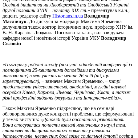
Освітні ініціативи на Лівобережній та Слобідській Україні
другої половини XVIII – початку ХІХ ст
.» презентував к.і.н.,
доцент, редактор сайту
Historians.in.ua
Володимир
Маслійчук
. До дискусії за модерації Максима Яременка
долучилися також доктор історичних наук, професор ХНУ ім.
В. Н. Каразіна Людмила Посохова та к.і.н., в.о. завідувача
кафедри нової і новітньої історії України УКУ
Володимир
Склокін
.
«Цьогоріч у роботі заходу (по-суті, одноденній конференції із
повноцінними 25-хвилинними доповідями та дискусіями
навколо них) взяло участь не менше 26 осіб (ті, що
зареєструвалися)
, – зазначає Максим Яременко, –
котрі
представляли університетські, академічні, музейні наукові
осередки Києва, Харкова, Львова, Чернігова, Умані, а також
різні професійні видання (журнали та Інтернет-медіа)
».
Також Максим Яременко підкреслює, що на семінарі
обговорювалися дуже конкретні проблеми, що сформульовані
у темах виступів: «
Доповіді були достатньо різнопланові.
Вони стосувалися почасти взагалі невивчених в науці тем:
становлення дисциплінованого мовлення у текстах
інтелектуалів, невивчених досі зрізів соціальної історії освіти