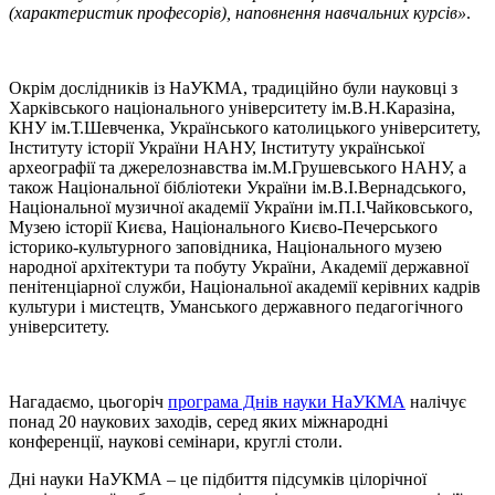
(характеристик професорів), наповнення навчальних курсів»
.
Окрім дослідників із НаУКМА, традиційно були науковці з
Харківського національного університету ім.В.Н.Каразіна,
КНУ ім.Т.Шевченка, Українського католицького університету,
Інституту історії України НАНУ, Інституту української
археографії та джерелознавства ім.М.Грушевського НАНУ, а
також Національної бібліотеки України ім.В.І.Вернадського,
Національної музичної академії України ім.П.І.Чайковського,
Музею історії Києва, Національного Києво-Печерського
історико-культурного заповідника, Національного музею
народної архітектури та побуту України, Академії державної
пенітенціарної служби, Національної академії керівних кадрів
культури і мистецтв, Уманського державного педагогічного
університету.
Нагадаємо, цьогоріч
програма Днів науки НаУКМА
налічує
понад 20 наукових заходів, серед яких міжнародні
конференції, наукові семінари, круглі столи.
Дні науки НаУКМА – це підбиття підсумків цілорічної