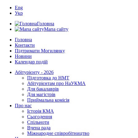
Eng
Укр
Головна
Мапа сайту
Головна
Контакти
Підтримати Могилянку
Новини
Календар подій
Абітурієнту - 2026
Підготовка до НМТ
Абітурієнтам про НаУКМА
Для бакалаврів
Для магістрів
Приймальна комісія
Про нас
Історія КМА
Сьогодення
Спільноти
Вчена рада
Міжнародне співробітництво